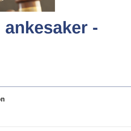
i ankesaker -
on