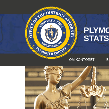
Hopp
til
innhold
PLYM
STAT
OM KONTORET
B