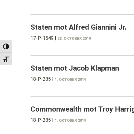
Staten mot Alfred Giannini Jr.
17-P-1549
|
28. OKTOBER 2019
TOGGLE HIGH CONTRAST
TOGGLE FONT SIZE
Staten mot Jacob Klapman
18-P-285
|
1. OKTOBER 2019
Commonwealth mot Troy Harri
18-P-285
|
1. OKTOBER 2019