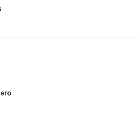
s
ero
o