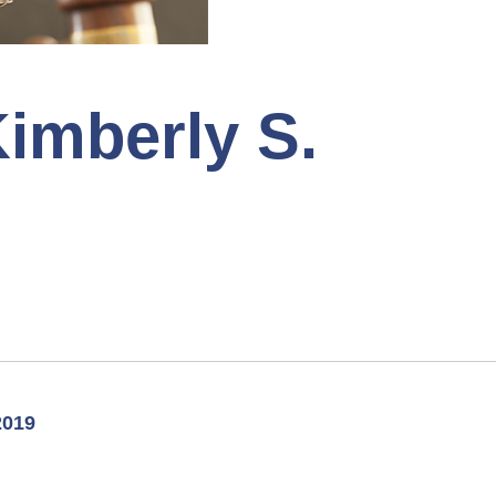
imberly S.
019