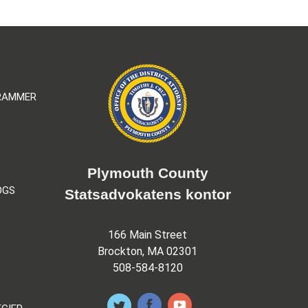
GRAMMER
Plymouth County
OGS
Statsadvokatens kontor
166 Main Street
Brockton, MA 02301
508-584-8120