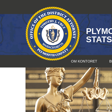
Hopp
til
innhold
PLYM
STAT
OM KONTORET
B