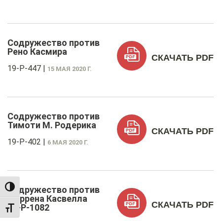
Содружество против
Рено Касмира
СКАЧАТЬ PDF
19-P-447
|
15 МАЯ 2020 Г.
Содружество против
Тимоти М. Родерика
СКАЧАТЬ PDF
19-P-402
|
6 МАЯ 2020 Г.
Содружество против
TOGGLE HIGH CONTRAST
Даррена Касвелла
СКАЧАТЬ PDF
18-P-1082
TOGGLE FONT SIZE