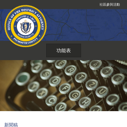
跳
社區參與活動
到
內
容
功能表
新聞稿