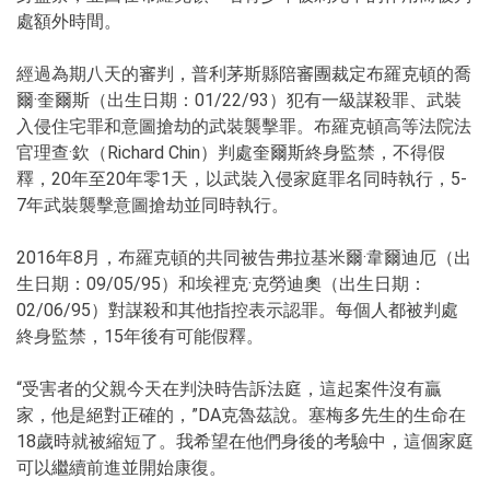
處額外時間。
經過為期八天的審判，普利茅斯縣陪審團裁定布羅克頓的喬
爾·奎爾斯（出生日期：01/22/93）犯有一級謀殺罪、武裝
入侵住宅罪和意圖搶劫的武裝襲擊罪。布羅克頓高等法院法
官理查·欽（Richard Chin）判處奎爾斯終身監禁，不得假
釋，20年至20年零1天，以武裝入侵家庭罪名同時執行，5-
7年武裝襲擊意圖搶劫並同時執行。
2016年8月，布羅克頓的共同被告弗拉基米爾·韋爾迪厄（出
生日期：09/05/95）和埃裡克·克勞迪奧（出生日期：
02/06/95）對謀殺和其他指控表示認罪。每個人都被判處
終身監禁，15年後有可能假釋。
“受害者的父親今天在判決時告訴法庭，這起案件沒有贏
家，他是絕對正確的，”DA克魯茲說。塞梅多先生的生命在
18歲時就被縮短了。我希望在他們身後的考驗中，這個家庭
可以繼續前進並開始康復。