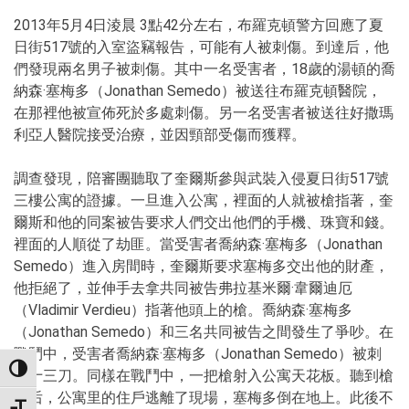
2013年5月4日淩晨 3點42分左右，布羅克頓警方回應了夏
日街517號的入室盜竊報告，可能有人被刺傷。到達后，他
們發現兩名男子被刺傷。其中一名受害者，18歲的湯頓的喬
納森·塞梅多（Jonathan Semedo）被送往布羅克頓醫院，
在那裡他被宣佈死於多處刺傷。另一名受害者被送往好撒瑪
利亞人醫院接受治療，並因頸部受傷而獲釋。
調查發現，陪審團聽取了奎爾斯參與武裝入侵夏日街517號
三樓公寓的證據。一旦進入公寓，裡面的人就被槍指著，奎
爾斯和他的同案被告要求人們交出他們的手機、珠寶和錢。
裡面的人順從了劫匪。當受害者喬納森·塞梅多（Jonathan
Semedo）進入房間時，奎爾斯要求塞梅多交出他的財產，
他拒絕了，並伸手去拿共同被告弗拉基米爾·韋爾迪厄
（Vladimir Verdieu）指著他頭上的槍。喬納森·塞梅多
（Jonathan Semedo）和三名共同被告之間發生了爭吵。在
戰鬥中，受害者喬納森·塞梅多（Jonathan Semedo）被刺
TOGGLE HIGH CONTRAST
了十三刀。同樣在戰鬥中，一把槍射入公寓天花板。聽到槍
聲后，公寓里的住戶逃離了現場，塞梅多倒在地上。此後不