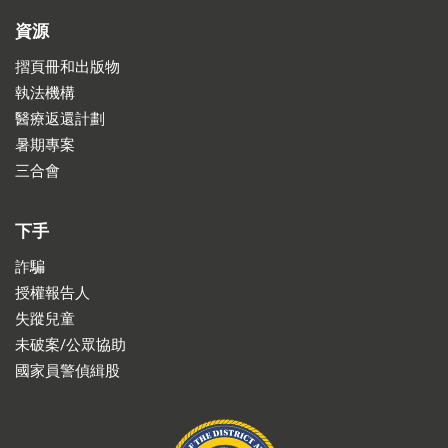
資源
摺頁冊和出版物
執法機構
醫療返還計劃
暑期專案
三合會
下手
詐騙
授權報告人
失蹤兒童
未破案/公眾協助
國家員警偵緝股