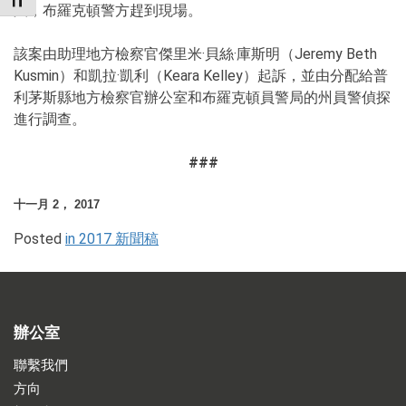
TOGGLE FONT SIZE
久，布羅克頓警方趕到現場。
該案由助理地方檢察官傑里米·貝絲·庫斯明（Jeremy Beth
Kusmin）和凱拉·凱利（Keara Kelley）起訴，並由分配給普
利茅斯縣地方檢察官辦公室和布羅克頓員警局的州員警偵探
進行調查。
###
十一月 2， 2017
Posted
in 2017 新聞稿
辦公室
聯繫我們
方向