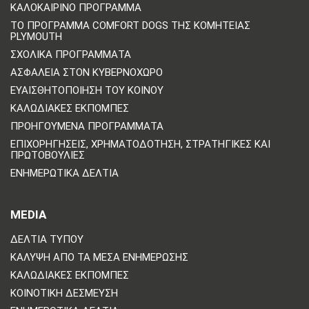
ΚΑΛΟΚΑΙΡΙΝΌ ΠΡΌΓΡΑΜΜΑ
ΤΟ ΠΡΌΓΡΑΜΜΑ COMFORT DOGS ΤΗΣ ΚΟΜΗΤΕΊΑΣ
PLYMOUTH
ΣΧΟΛΙΚΆ ΠΡΟΓΡΆΜΜΑΤΑ
ΑΣΦΆΛΕΙΑ ΣΤΟΝ ΚΥΒΕΡΝΟΧΏΡΟ
ΕΥΑΙΣΘΗΤΟΠΟΊΗΣΗ ΤΟΥ ΚΟΙΝΟΎ
ΚΑΛΩΔΙΑΚΈΣ ΕΚΠΟΜΠΈΣ
ΠΡΟΗΓΟΎΜΕΝΑ ΠΡΟΓΡΆΜΜΑΤΑ
ΕΠΙΧΟΡΗΓΉΣΕΙΣ, ΧΡΗΜΑΤΟΔΌΤΗΣΗ, ΣΤΡΑΤΗΓΙΚΈΣ ΚΑΙ
ΠΡΩΤΟΒΟΥΛΊΕΣ
ΕΝΗΜΕΡΩΤΙΚΆ ΔΕΛΤΊΑ
MEDIA
ΔΕΛΤΊΑ ΤΎΠΟΥ
ΚΆΛΥΨΗ ΑΠΌ ΤΑ ΜΈΣΑ ΕΝΗΜΈΡΩΣΗΣ
ΚΑΛΩΔΙΑΚΈΣ ΕΚΠΟΜΠΈΣ
ΚΟΙΝΟΤΙΚΉ ΔΈΣΜΕΥΣΗ