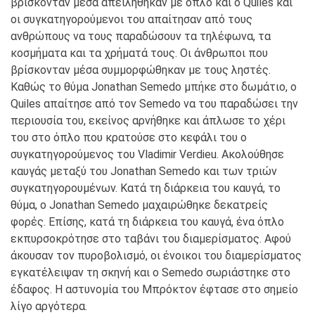
βρίσκονταν μέσα απειλήθηκαν με όπλο και ο Quiles και
οι συγκατηγορούμενοι του απαίτησαν από τους
ανθρώπους να τους παραδώσουν τα τηλέφωνα, τα
κοσμήματα και τα χρήματά τους. Οι άνθρωποι που
βρίσκονταν μέσα συμμορφώθηκαν με τους ληστές.
Καθώς το θύμα Jonathan Semedo μπήκε στο δωμάτιο, ο
Quiles απαίτησε από τον Semedo να του παραδώσει την
περιουσία του, εκείνος αρνήθηκε και άπλωσε το χέρι
του στο όπλο που κρατούσε στο κεφάλι του ο
συγκατηγορούμενος του Vladimir Verdieu. Ακολούθησε
καυγάς μεταξύ του Jonathan Semedo και των τριών
συγκατηγορουμένων. Κατά τη διάρκεια του καυγά, το
θύμα, ο Jonathan Semedo μαχαιρώθηκε δεκατρείς
φορές. Επίσης, κατά τη διάρκεια του καυγά, ένα όπλο
εκπυρσοκρότησε στο ταβάνι του διαμερίσματος. Αφού
άκουσαν τον πυροβολισμό, οι ένοικοι του διαμερίσματος
εγκατέλειψαν τη σκηνή και ο Semedo σωριάστηκε στο
έδαφος. Η αστυνομία του Μπρόκτον έφτασε στο σημείο
λίγο αργότερα.