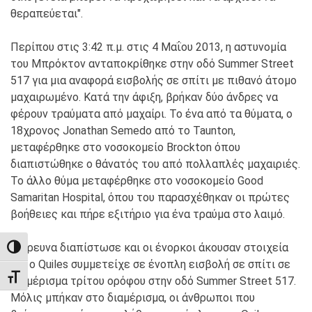
θεραπεύεται".
Περίπου στις 3:42 π.μ. στις 4 Μαΐου 2013, η αστυνομία
του Μπρόκτον ανταποκρίθηκε στην οδό Summer Street
517 για μια αναφορά εισβολής σε σπίτι με πιθανό άτομο
μαχαιρωμένο. Κατά την άφιξη, βρήκαν δύο άνδρες να
φέρουν τραύματα από μαχαίρι. Το ένα από τα θύματα, ο
18χρονος Jonathan Semedo από το Taunton,
μεταφέρθηκε στο νοσοκομείο Brockton όπου
διαπιστώθηκε ο θάνατός του από πολλαπλές μαχαιριές.
Το άλλο θύμα μεταφέρθηκε στο νοσοκομείο Good
Samaritan Hospital, όπου του παρασχέθηκαν οι πρώτες
βοήθειες και πήρε εξιτήριο για ένα τραύμα στο λαιμό.
Η έρευνα διαπίστωσε και οι ένορκοι άκουσαν στοιχεία
TOGGLE HIGH CONTRAST
ότι ο Quiles συμμετείχε σε ένοπλη εισβολή σε σπίτι σε
TOGGLE FONT SIZE
διαμέρισμα τρίτου ορόφου στην οδό Summer Street 517.
Μόλις μπήκαν στο διαμέρισμα, οι άνθρωποι που