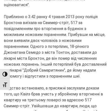
зцілюватися".
Приблизно о 3:42 ранку 4 травня 2013 року поліція
Броктона виїхала на Саммер-стріт, 517 за
повідомленням про вторгнення в будинок з
можливим ножовим пораненням. Прибувши на місце,
вони виявили двох чоловіків з ножовими
пораненнями. Одного з потерпілих, 18-річного
Джонатана Семедо з міста Тонтон, доставили до
лікарні міста Броктон, де він помер від численних
ножових поранень. Інший потерпілий був доставлений
до лікарні "Добрий Самаритянин", де йому надали
TOGGLE HIGH CONTRAST
допомогу і відпустили з пораненням шиї.
TOGGLE FONT SIZE
Слідство встановило, а присяжні заслухали докази
того, що Квілз брав участь у збройному вторгненні в
квартиру на третьому поверсі за адресою 517
Саммер-стріт. Увійшовши до квартири, люди, що