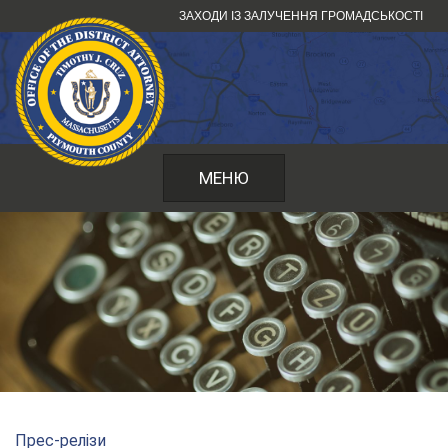
Перейти
ЗАХОДИ ІЗ ЗАЛУЧЕННЯ ГРОМАДСЬКОСТІ
до
змісту
МЕНЮ
Прес-релізи