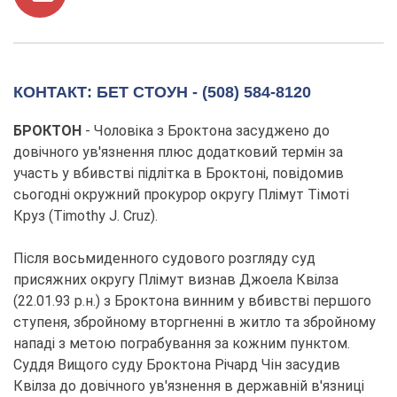
КОНТАКТ: БЕТ СТОУН - (508) 584-8120
БРОКТОН
- Чоловіка з Броктона засуджено до
довічного ув'язнення плюс додатковий термін за
участь у вбивстві підлітка в Броктоні, повідомив
сьогодні окружний прокурор округу Плімут Тімоті
Круз (Timothy J. Cruz).
Після восьмиденного судового розгляду суд
присяжних округу Плімут визнав Джоела Квілза
(22.01.93 р.н.) з Броктона винним у вбивстві першого
ступеня, збройному вторгненні в житло та збройному
нападі з метою пограбування за кожним пунктом.
Суддя Вищого суду Броктона Річард Чін засудив
Квілза до довічного ув'язнення в державній в'язниці