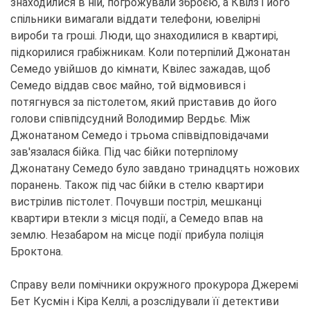
знаходилися в ній, погрожували зброєю, а Квілз і його
спільники вимагали віддати телефони, ювелірні
вироби та гроші. Люди, що знаходилися в квартирі,
підкорилися грабіжникам. Коли потерпілий Джонатан
Семедо увійшов до кімнати, Квілес зажадав, щоб
Семедо віддав своє майно, той відмовився і
потягнувся за пістолетом, який приставив до його
голови співпідсудний Володимир Вердьє. Між
Джонатаном Семедо і трьома співвідповідачами
зав'язалася бійка. Під час бійки потерпілому
Джонатану Семедо було завдано тринадцять ножових
поранень. Також під час бійки в стелю квартири
вистрілив пістолет. Почувши постріл, мешканці
квартири втекли з місця події, а Семедо впав на
землю. Незабаром на місце події прибула поліція
Броктона.
Справу вели помічники окружного прокурора Джеремі
Бет Кусмін і Кіра Келлі, а розслідували її детективи