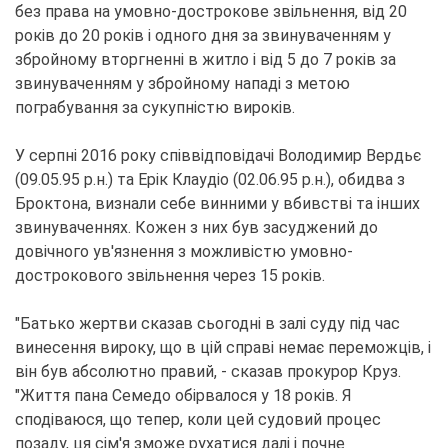
без права на умовно-дострокове звільнення, від 20
років до 20 років і одного дня за звинуваченням у
збройному вторгненні в житло і від 5 до 7 років за
звинуваченням у збройному нападі з метою
пограбування за сукупністю вироків.
У серпні 2016 року співвідповідачі Володимир Вердьє
(09.05.95 р.н.) та Ерік Клаудіо (02.06.95 р.н.), обидва з
Броктона, визнали себе винними у вбивстві та інших
звинуваченнях. Кожен з них був засуджений до
довічного ув'язнення з можливістю умовно-
дострокового звільнення через 15 років.
"Батько жертви сказав сьогодні в залі суду під час
винесення вироку, що в цій справі немає переможців, і
він був абсолютно правий, - сказав прокурор Круз.
"Життя пана Семедо обірвалося у 18 років. Я
сподіваюся, що тепер, коли цей судовий процес
позаду, ця сім'я зможе рухатися далі і почне