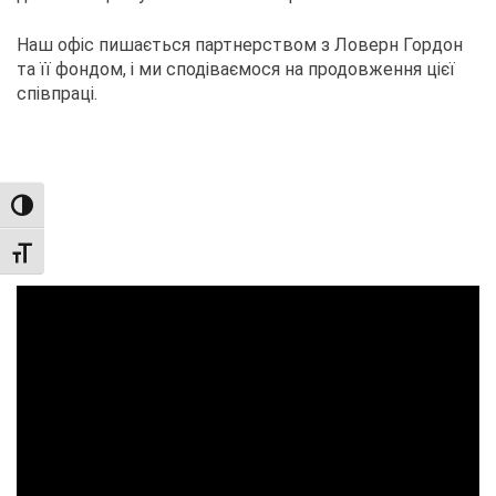
Наш офіс пишається партнерством з Ловерн Гордон
та її фондом, і ми сподіваємося на продовження цієї
співпраці.
TOGGLE HIGH CONTRAST
TOGGLE FONT SIZE