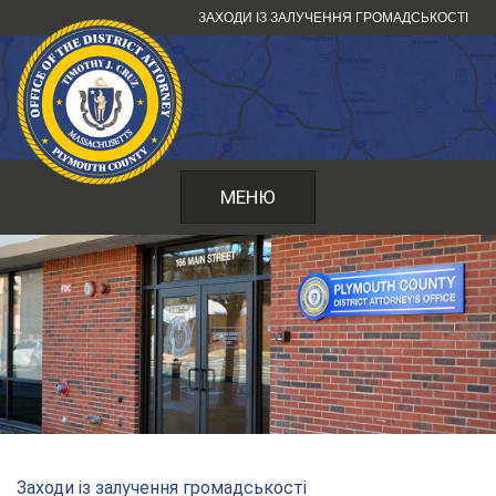
Перейти
ЗАХОДИ ІЗ ЗАЛУЧЕННЯ ГРОМАДСЬКОСТІ
до
змісту
МЕНЮ
Заходи із залучення громадськості