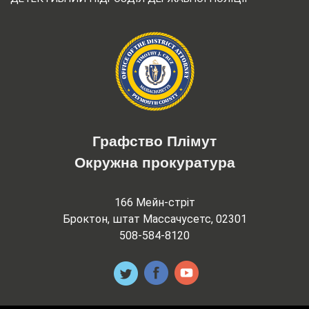
Графство Плімут
Окружна прокуратура
166 Мейн-стріт
Броктон, штат Массачусетс, 02301
508-584-8120