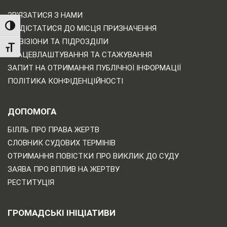
ЗВ'ЯЗАТИСЯ З НАМИ
TOGGLE HIGH CONTRAST
ЯК ДІСТАТИСЯ ДО МІСЦЯ ПРИЗНАЧЕННЯ
ДИВІЗІОНИ ТА ПІДРОЗДІЛИ
TOGGLE FONT SIZE
ПРАЦЕВЛАШТУВАННЯ ТА СТАЖУВАННЯ
ЗАПИТ НА ОТРИМАННЯ ПУБЛІЧНОЇ ІНФОРМАЦІЇ
ПОЛІТИКА КОНФІДЕНЦІЙНОСТІ
ДОПОМОГА
БІЛЛЬ ПРО ПРАВА ЖЕРТВ
СЛОВНИК СУДОВИХ ТЕРМІНІВ
ОТРИМАННЯ ПОВІСТКИ ПРО ВИКЛИК ДО СУДУ
ЗАЯВА ПРО ВПЛИВ НА ЖЕРТВУ
РЕСТИТУЦІЯ
ГРОМАДСЬКІ ІНІЦІАТИВИ