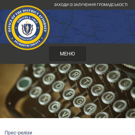
Перейти
ЗАХОДИ ІЗ ЗАЛУЧЕННЯ ГРОМАДСЬКОСТІ
до
змісту
МЕНЮ
Прес-релізи