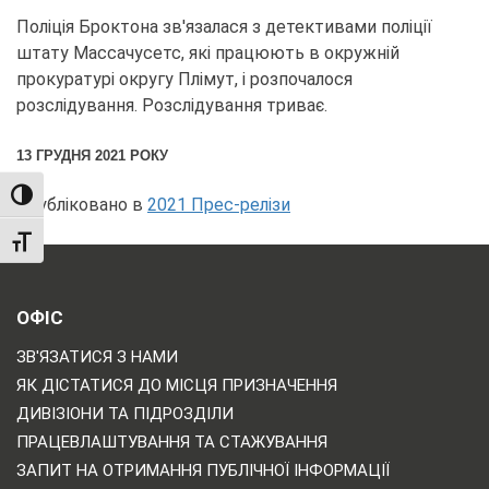
Поліція Броктона зв'язалася з детективами поліції
штату Массачусетс, які працюють в окружній
прокуратурі округу Плімут, і розпочалося
розслідування. Розслідування триває.
13 ГРУДНЯ 2021 РОКУ
TOGGLE HIGH CONTRAST
Опубліковано в
2021 Прес-релізи
TOGGLE FONT SIZE
ОФІС
ЗВ'ЯЗАТИСЯ З НАМИ
ЯК ДІСТАТИСЯ ДО МІСЦЯ ПРИЗНАЧЕННЯ
ДИВІЗІОНИ ТА ПІДРОЗДІЛИ
ПРАЦЕВЛАШТУВАННЯ ТА СТАЖУВАННЯ
ЗАПИТ НА ОТРИМАННЯ ПУБЛІЧНОЇ ІНФОРМАЦІЇ