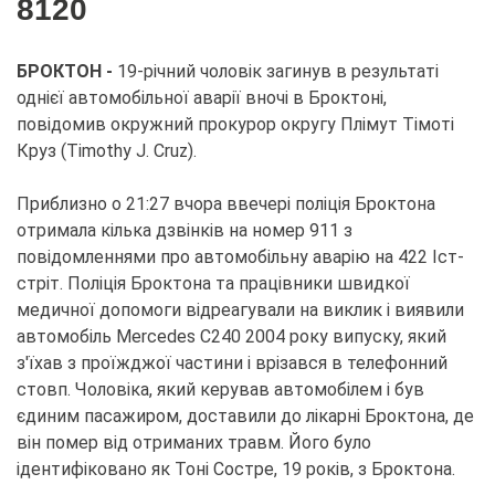
8120
БРОКТОН -
19-річний чоловік загинув в результаті
однієї автомобільної аварії вночі в Броктоні,
повідомив окружний прокурор округу Плімут Тімоті
Круз (Timothy J. Cruz).
Приблизно о 21:27 вчора ввечері поліція Броктона
отримала кілька дзвінків на номер 911 з
повідомленнями про автомобільну аварію на 422 Іст-
стріт. Поліція Броктона та працівники швидкої
медичної допомоги відреагували на виклик і виявили
автомобіль Mercedes C240 2004 року випуску, який
з'їхав з проїжджої частини і врізався в телефонний
стовп. Чоловіка, який керував автомобілем і був
єдиним пасажиром, доставили до лікарні Броктона, де
він помер від отриманих травм. Його було
ідентифіковано як Тоні Состре, 19 років, з Броктона.