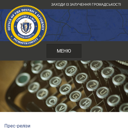
Перейти
ЗАХОДИ ІЗ ЗАЛУЧЕННЯ ГРОМАДСЬКОСТІ
до
змісту
МЕНЮ
Прес-релізи