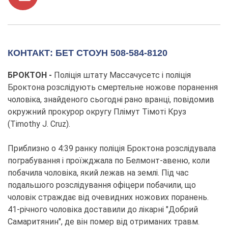
КОНТАКТ: БЕТ СТОУН 508-584-8120
БРОКТОН -
Поліція штату Массачусетс і поліція
Броктона розслідують смертельне ножове поранення
чоловіка, знайденого сьогодні рано вранці, повідомив
окружний прокурор округу Плімут Тімоті Круз
(Timothy J. Cruz).
Приблизно о 4:39 ранку поліція Броктона розслідувала
пограбування і проїжджала по Белмонт-авеню, коли
побачила чоловіка, який лежав на землі. Під час
подальшого розслідування офіцери побачили, що
чоловік страждає від очевидних ножових поранень.
41-річного чоловіка доставили до лікарні "Добрий
Самаритянин", де він помер від отриманих травм.