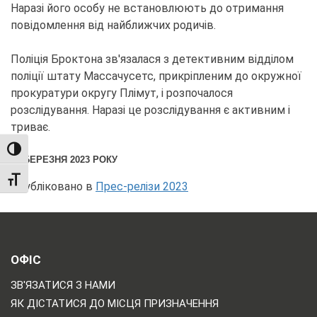
Наразі його особу не встановлюють до отримання
повідомлення від найближчих родичів.
Поліція Броктона зв'язалася з детективним відділом
поліції штату Массачусетс, прикріпленим до окружної
прокуратури округу Плімут, і розпочалося
розслідування. Наразі це розслідування є активним і
триває.
TOGGLE HIGH CONTRAST
25 БЕРЕЗНЯ 2023 РОКУ
TOGGLE FONT SIZE
Опубліковано в
Прес-релізи 2023
ОФІС
ЗВ'ЯЗАТИСЯ З НАМИ
ЯК ДІСТАТИСЯ ДО МІСЦЯ ПРИЗНАЧЕННЯ