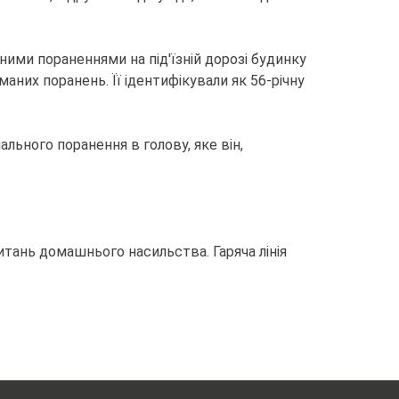
ими пораненнями на під'їзній дорозі будинку
аних поранень. Її ідентифікували як 56-річну
ального поранення в голову, яке він,
питань домашнього насильства. Гаряча лінія