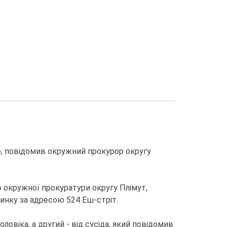
о, повідомив окружний прокурор округу
до окружної прокуратури округу Плімут,
инку за адресою 524 Еш-стріт.
овіка, а другий - від сусіда, який повідомив