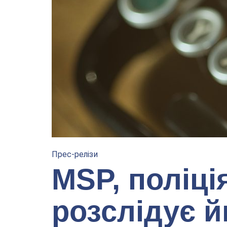
Прес-релізи
MSP, поліці
розслідує 