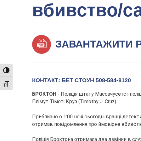
вбивство/с
ЗАВАНТАЖИТИ 
TOGGLE HIGH CONTRAST
КОНТАКТ: БЕТ СТОУН 508-584-8120
TOGGLE FONT SIZE
БРОКТОН -
Поліція штату Массачусетс і пол
Плімут Тімоті Круз (Timothy J. Cruz).
Приблизно о 1:00 ночі сьогодні вранці детект
отримав повідомлення про ймовірне вбивств
Поліція Броктона отримала два дзвінки в служ