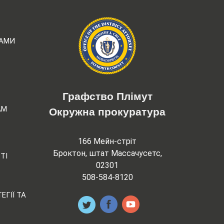
РАМИ
Графство Плімут
АМ
Окружна прокуратура
166 Мейн-стріт
Броктон, штат Массачусетс,
ТІ
02301
508-584-8120
ЕГІЇ ТА