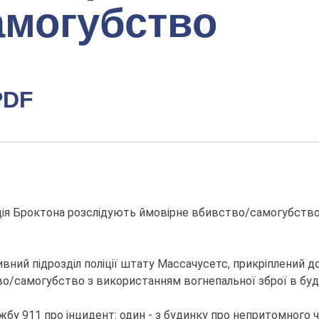
амогубство
PDF
іція Броктона розслідують ймовірне вбивство/самогубств
ивний підрозділ поліції штату Массачусетс, прикріплений 
о/самогубство з використанням вогнепальної зброї в буд
бу 911 про інцидент: один - з будинку про непритомного чол