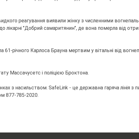
идкого реагування виявили жінку з численними вогнепальн
до лікарні "Добрий самаритянин", де вона померла від отрим
а 61-річного Карлоса Брауна мертвим у вітальні від вогнеп
ату Массачусетс і поліцією Броктона.
нках з насильством. SafeLink - це державна гаряча лінія з 
ом 877-785-2020.