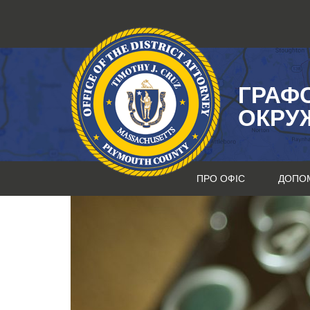
Перейти
до
змісту
ГРАФ
ОКРУ
ПРО ОФІС
ДОПО