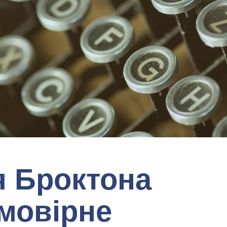
я Броктона
ймовірне