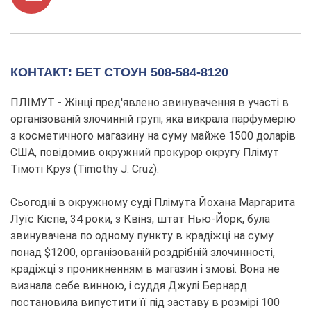
КОНТАКТ: БЕТ СТОУН 508-584-8120
ПЛІМУТ
-
Жінці пред'явлено звинувачення в участі в
організованій злочинній групі, яка викрала парфумерію
з косметичного магазину на суму майже 1500 доларів
США, повідомив окружний прокурор округу Плімут
Тімоті Круз (Timothy J. Cruz).
Сьогодні в окружному суді Плімута Йохана Маргарита
Луїс Кіспе, 34 роки, з Квінз, штат Нью-Йорк, була
звинувачена по одному пункту в крадіжці на суму
понад $1200, організованій роздрібній злочинності,
крадіжці з проникненням в магазин і змові. Вона не
визнала себе винною, і суддя Джулі Бернард
постановила випустити її під заставу в розмірі 100