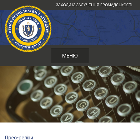
Перейти
ЗАХОДИ ІЗ ЗАЛУЧЕННЯ ГРОМАДСЬКОСТІ
до
змісту
МЕНЮ
Прес-релізи