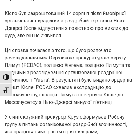
Кіспе був заарештований 14 серпня після ймовірної
організованої крадіжки в роздрібній торгівлі в Нью-
Джерсі. Кіспе відпустили з повісткою про виклик до
суду, але він не з'явився.
Ця справа почалася з того, що було розпочато
розслідування між Окружною прокуратурою округу
Плімут (PCDAO), поліцією Хінгема, поліцією Плімута та
слідчими з розслідування організованої роздрібної
TOGGLE HIGH CONTRAST
злочинності "Ульта". В результаті було видано ордер на
арешт Кіспе. PCDAO схвалив екстрадицію до
TOGGLE FONT SIZE
Массачусетсу, і поліція Плімута повернула Кіспе до
Массачусетсу з Нью-Джерсі минулої п'ятниці.
У січні окружний прокурор Круз сформував Робочу
групу з питань організованої роздрібної злочинності,
яка працюватиме разом з ритейлерами,