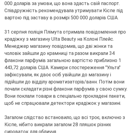
000 доларів за умови, що вона здасть свій паспорт.
Співдружність рекомендувала утримувати Кіспе під
вартою під заставу в розмірі 500 000 доларів США.
31 серпня поліція Плімута отримала повідомлення про
крадіжку з магазину Ulta Beauty на Колоні Плейс.
Менеджер магазину повідомив, що дві жінки та
чоловік зайшли до крамниці та разом викрали 34
флакони парфумів загальною вартістю приблизно 1
443,72 доларів США. Камери спостереження "Ульта"
зафіксували, як двоє осіб увійшли до магазину і
підійшли до відділу ароматизаторів/ванн. Потім вони
почали складати різні флакони парфумів у свою сумку.
Вони поклали товари в спеціально прокладені пакети,
щоб не спрацювали детектори крадіжок у магазині.
Загалом слідство встановило, що всі троє, включно з
Кіспе, нібито викрали загалом 28 пляшок різних
сироваток для обличчя.