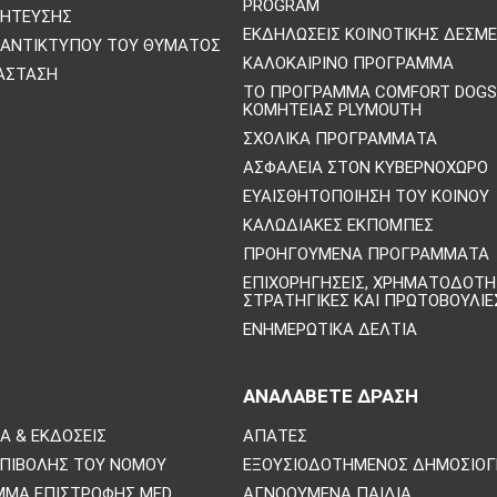
PROGRAM
ΛΉΤΕΥΣΗΣ
ΕΚΔΗΛΏΣΕΙΣ ΚΟΙΝΟΤΙΚΉΣ ΔΈΣΜ
ΑΝΤΙΚΤΎΠΟΥ ΤΟΥ ΘΎΜΑΤΟΣ
ΚΑΛΟΚΑΙΡΙΝΌ ΠΡΌΓΡΑΜΜΑ
ΆΣΤΑΣΗ
ΤΟ ΠΡΌΓΡΑΜΜΑ COMFORT DOGS
ΚΟΜΗΤΕΊΑΣ PLYMOUTH
ΣΧΟΛΙΚΆ ΠΡΟΓΡΆΜΜΑΤΑ
ΑΣΦΆΛΕΙΑ ΣΤΟΝ ΚΥΒΕΡΝΟΧΏΡΟ
ΕΥΑΙΣΘΗΤΟΠΟΊΗΣΗ ΤΟΥ ΚΟΙΝΟΎ
ΚΑΛΩΔΙΑΚΈΣ ΕΚΠΟΜΠΈΣ
ΠΡΟΗΓΟΎΜΕΝΑ ΠΡΟΓΡΆΜΜΑΤΑ
ΕΠΙΧΟΡΗΓΉΣΕΙΣ, ΧΡΗΜΑΤΟΔΌΤΗ
ΣΤΡΑΤΗΓΙΚΈΣ ΚΑΙ ΠΡΩΤΟΒΟΥΛΊΕ
ΕΝΗΜΕΡΩΤΙΚΆ ΔΕΛΤΊΑ
ΑΝΑΛΆΒΕΤΕ ΔΡΆΣΗ
Α & ΕΚΔΌΣΕΙΣ
ΑΠΆΤΕΣ
ΕΠΙΒΟΛΉΣ ΤΟΥ ΝΌΜΟΥ
ΕΞΟΥΣΙΟΔΟΤΗΜΈΝΟΣ ΔΗΜΟΣΙΟ
ΜΜΑ ΕΠΙΣΤΡΟΦΉΣ MED
ΑΓΝΟΟΎΜΕΝΑ ΠΑΙΔΙΆ