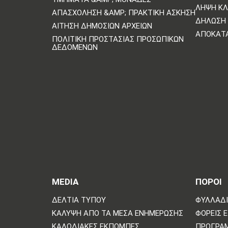
ΛΉΨΗ Κ
ΑΠΑΣΧΌΛΗΣΗ &AMP; ΠΡΑΚΤΙΚΉ ΆΣΚΗΣΗ
ΔΉΛΩΣΗ 
ΑΊΤΗΣΗ ΔΗΜΌΣΙΩΝ ΑΡΧΕΊΩΝ
ΑΠΟΚΑΤ
ΠΟΛΙΤΙΚΗ ΠΡΟΣΤΑΣΙΑΣ ΠΡΟΣΩΠΙΚΩΝ
ΔΕΔΟΜΕΝΩΝ
MEDIA
ΠΟΡΟΙ
ΔΕΛΤΊΑ ΤΎΠΟΥ
ΦΥΛΛΆΔΙ
ΚΆΛΥΨΗ ΑΠΌ ΤΑ ΜΈΣΑ ΕΝΗΜΈΡΩΣΗΣ
ΦΟΡΕΊΣ 
ΚΑΛΩΔΙΑΚΈΣ ΕΚΠΟΜΠΈΣ
ΠΡΌΓΡΑ