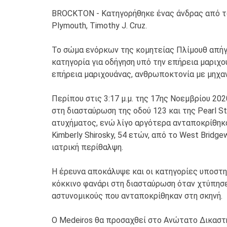
BROCKTON - Κατηγορήθηκε ένας άνδρας από το 
Plymouth, Timothy J. Cruz.
Το σώμα ενόρκων της κομητείας Πλίμουθ απήγγ
κατηγορία για οδήγηση υπό την επήρεια μαριχ
επήρεια μαριχουάνας, ανθρωποκτονία με μηχαν
Περίπου στις 3:17 μ.μ. της 17ης Νοεμβρίου 2
στη διασταύρωση της οδού 123 και της Pearl 
ατυχήματος, ενώ λίγο αργότερα ανταποκρίθηκα
Kimberly Shirosky, 54 ετών, από το West Brid
ιατρική περίθαλψη.
Η έρευνα αποκάλυψε και οι κατηγορίες υποστηρ
κόκκινο φανάρι στη διασταύρωση όταν χτύπησε 
αστυνομικούς που ανταποκρίθηκαν στη σκηνή.
Ο Medeiros θα προσαχθεί στο Ανώτατο Δικαστή