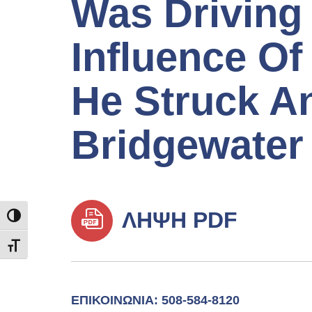
Was Driving
Influence O
He Struck A
Bridgewate
ΛΉΨΗ PDF
TOGGLE HIGH CONTRAST
TOGGLE FONT SIZE
ΕΠΙΚΟΙΝΩΝΊΑ: 508-584-8120