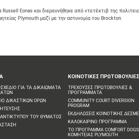
 Russell Eonas και διερευνήθηκε από ντετέκτιβ της πολιτε
ητείας Plymouth μαζί με την αστυνομία του Brockton.
Α
ΚΟΙΝΟΤΙΚΈΣ ΠΡΩΤΟΒΟΥΛΊΕ
ΣΧΈΔΙΟ ΓΙΑ ΤΑ ΔΙΚΑΙΏΜΑΤΑ
ΤΡΈΧΟΥΣΕΣ ΠΡΩΤΟΒΟΥΛΊΕΣ &
ΜΆΤΩΝ
ΠΡΟΓΡΆΜΜΑΤΑ
ΙΟ ΔΙΚΑΣΤΙΚΏΝ ΌΡΩΝ
COMMUNITY COURT DIVERSION
PROGRAM
ΛΉΤΕΥΣΗΣ
ΕΚΔΗΛΏΣΕΙΣ ΚΟΙΝΟΤΙΚΉΣ ΔΈΣΜ
ΑΝΤΙΚΤΎΠΟΥ ΤΟΥ ΘΎΜΑΤΟΣ
ΚΑΛΟΚΑΙΡΙΝΌ ΠΡΌΓΡΑΜΜΑ
ΆΣΤΑΣΗ
ΤΟ ΠΡΌΓΡΑΜΜΑ COMFORT DOGS
ΚΟΜΗΤΕΊΑΣ PLYMOUTH