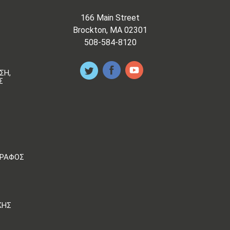
166 Main Street
Brockton, MA 02301
508-584-8120
ΣΗ,
Σ
ΓΡΆΦΟΣ
ΚΉΣ