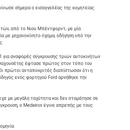
οίνωσε σήμερα ο εισαγγελέας της κομητείας
τών, από το Νιου Μπέντφορντ, με μία
α με μηχανοκίνητο όχημα, οδήγηση υπό την
ς.
11 για αναφορές σύγκρουσης τριών αυτοκινήτων
Μασαχουσέτης έφτασε πρώτος στον τόπο του
Οι πρώτοι ανταποκριτές διαπίστωσαν ότι η
 οδηγός ενός φορτηγού Ford αρνήθηκε την
εχε με μεγάλη ταχύτητα και δεν σταμάτησε σε
γκρουση, ο Medeiros έγινε απρεπής με τους
ομηνία.