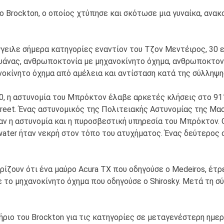
Brockton, ο οποίος χτύπησε και σκότωσε μια γυναίκα, ανακ
ειλε σήμερα κατηγορίες εναντίον του Τζον Μεντέιρος, 30 ε
ουάνας, ανθρωποκτονία με μηχανοκίνητο όχημα, ανθρωποκτονί
οκίνητο όχημα από αμέλεια και αντίσταση κατά της σύλληψη
020, η αστυνομία του Μπρόκτον έλαβε αρκετές κλήσεις στο 9
Street. Ένας αστυνομικός της Πολιτειακής Αστυνομίας της 
ν η αστυνομία και η πυροσβεστική υπηρεσία του Μπρόκτον. 
gewater ήταν νεκρή στον τόπο του ατυχήματος. Ένας δεύτερος
ίζουν ότι ένα μαύρο Acura TX που οδηγούσε ο Medeiros, έτρ
το μηχανοκίνητο όχημα που οδηγούσε ο Shirosky. Μετά τη σύ
ριο του Brockton για τις κατηγορίες σε μεταγενέστερη ημερ