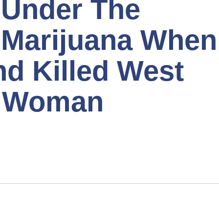
 Under The
f Marijuana When
nd Killed West
r Woman