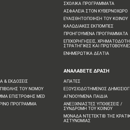
ΣΧΟΛΙΚΆ ΠΡΟΓΡΆΜΜΑΤΑ
ΑΣΦΆΛΕΙΑ ΣΤΟΝ ΚΥΒΕΡΝΟΧΏΡΟ
ΕΥΑΙΣΘΗΤΟΠΟΊΗΣΗ ΤΟΥ ΚΟΙΝΟΎ
ΚΑΛΩΔΙΑΚΈΣ ΕΚΠΟΜΠΈΣ
ΠΡΟΗΓΟΎΜΕΝΑ ΠΡΟΓΡΆΜΜΑΤΑ
ΕΠΙΧΟΡΗΓΉΣΕΙΣ, ΧΡΗΜΑΤΟΔΌΤΗ
ΣΤΡΑΤΗΓΙΚΈΣ ΚΑΙ ΠΡΩΤΟΒΟΥΛΊΕ
ΕΝΗΜΕΡΩΤΙΚΆ ΔΕΛΤΊΑ
ΑΝΑΛΆΒΕΤΕ ΔΡΆΣΗ
Α & ΕΚΔΌΣΕΙΣ
ΑΠΆΤΕΣ
ΕΠΙΒΟΛΉΣ ΤΟΥ ΝΌΜΟΥ
ΕΞΟΥΣΙΟΔΟΤΗΜΈΝΟΣ ΔΗΜΟΣΙΟ
ΜΜΑ ΕΠΙΣΤΡΟΦΉΣ MED
ΑΓΝΟΟΎΜΕΝΑ ΠΑΙΔΙΆ
ΡΙΝΌ ΠΡΌΓΡΑΜΜΑ
ΑΝΕΞΙΧΝΊΑΣΤΕΣ ΥΠΟΘΈΣΕΙΣ /
ΣΥΝΔΡΟΜΉ ΤΟΥ ΚΟΙΝΟΎ
ΜΟΝΆΔΑ ΝΤΕΤΈΚΤΙΒ ΤΗΣ ΚΡΑΤΙ
ΑΣΤΥΝΟΜΊΑΣ