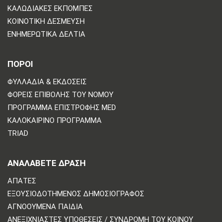
ΚΑΛΩΔΙΑΚΈΣ ΕΚΠΟΜΠΈΣ
ΚΟΙΝΟΤΙΚΉ ΔΈΣΜΕΥΣΗ
ΕΝΗΜΕΡΩΤΙΚΆ ΔΕΛΤΊΑ
ΠΟΡΟΙ
ΦΥΛΛΆΔΙΑ & ΕΚΔΌΣΕΙΣ
ΦΟΡΕΊΣ ΕΠΙΒΟΛΉΣ ΤΟΥ ΝΌΜΟΥ
ΠΡΌΓΡΑΜΜΑ ΕΠΙΣΤΡΟΦΉΣ MED
ΚΑΛΟΚΑΙΡΙΝΌ ΠΡΌΓΡΑΜΜΑ
TRIAD
ΑΝΑΛΆΒΕΤΕ ΔΡΆΣΗ
ΑΠΆΤΕΣ
ΕΞΟΥΣΙΟΔΟΤΗΜΈΝΟΣ ΔΗΜΟΣΙΟΓΡΆΦΟΣ
ΑΓΝΟΟΎΜΕΝΑ ΠΑΙΔΙΆ
ΑΝΕΞΙΧΝΊΑΣΤΕΣ ΥΠΟΘΈΣΕΙΣ / ΣΥΝΔΡΟΜΉ ΤΟΥ ΚΟΙΝΟΎ