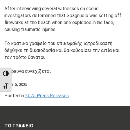
After interviewing several witnesses on scene,
investigators determined that Spagnuolo was setting off
fireworks at the beach when one exploded in his face,
causing traumatic injuries.
Το κρατικό γραφείο του επικεφαλής ιατροδικαστή
δέχθηκε τη δικαιοδοσία και θα καθορίσει την αιτία και
τον τρόπο θανάτου.
Η έρευνα συνεχίζεται.
TOGGLE HIGH CONTRAST
JULY 5, 2025
TOGGLE FONT SIZE
Posted in
2025 Press Releases
ΤΟ ΓΡΑΦΕΙΟ