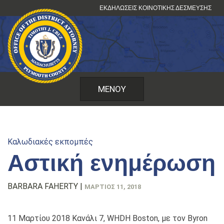
Μετάβαση
ΕΚΔΗΛΏΣΕΙΣ ΚΟΙΝΟΤΙΚΉΣ ΔΈΣΜΕΥΣΗΣ
στο
περιεχόμενο
ΜΕΝΟΎ
Καλωδιακές εκπομπές
Αστική ενημέρωση
BARBARA FAHERTY
|
ΜΆΡΤΙΟΣ 11, 2018
11 Μαρτίου 2018 Κανάλι 7, WHDH Boston, με τον Byron