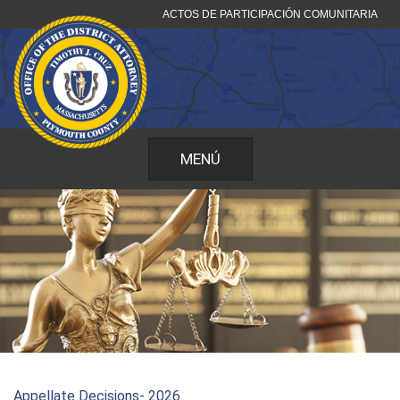
Ir
ACTOS DE PARTICIPACIÓN COMUNITARIA
al
contenido
MENÚ
Appellate Decisions- 2026