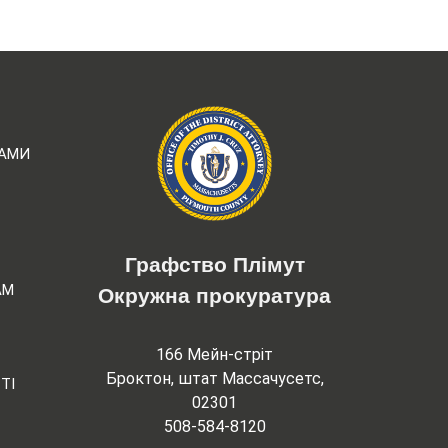
РАМИ
Графство Плімут
АМ
Окружна прокуратура
166 Мейн-стріт
Броктон, штат Массачусетс,
ТІ
02301
508-584-8120