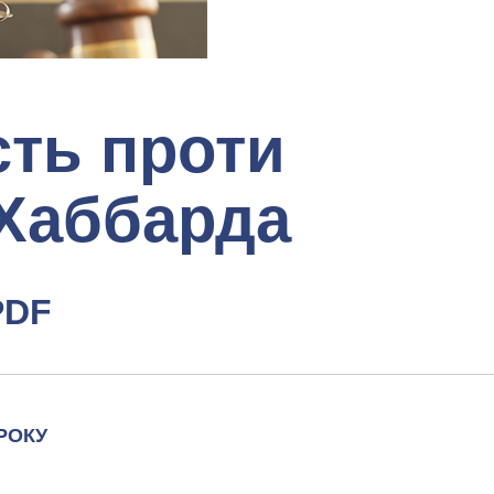
сть проти
 Хаббарда
PDF
 РОКУ