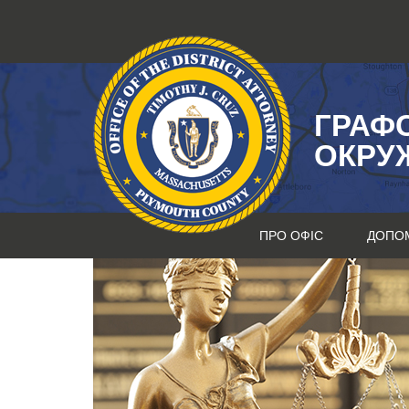
Перейти
до
змісту
ГРАФ
ОКРУ
ПРО ОФІС
ДОПО