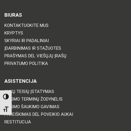
BIURAS
KONTAKTUOKITE MUS
KRYPTYS
SKYRIAI IR PADALINIAI
ĮDARBINIMAS IR STAŽUOTĖS
PRAŠYMAS DĖL VIEŠŲJŲ ĮRAŠŲ
PRIVATUMO POLITIKA
ASISTENCIJA
AUKŲ TEISIŲ ĮSTATYMAS
TOGGLE HIGH CONTRAST
TEISMO TERMINŲ ŽODYNĖLIS
TEISMO ŠAUKIMO GAVIMAS
TOGGLE FONT SIZE
PAREIŠKIMAS DĖL POVEIKIO AUKAI
RESTITUCIJA