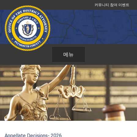
콘
커뮤니티 참여 이벤트
텐
츠
로
건
너
뛰
메뉴
기
Appellate Decisions- 2026