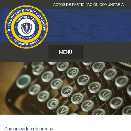
Ir
ACTOS DE PARTICIPACIÓN COMUNITARIA
al
contenido
MENÚ
Comunicados de prensa