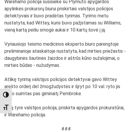
Warehamo policija susisiekė su Plymuto apygardos
apylinkės prokurorų biurui priskirtais valstijos policijos
detektyvais ir buvo pradėtas tyrimas. Tyrimo metu
nustatyta, kad Wittey, kuris buvo pažįstamas su Williams,
vieną kartą peiliu smogė aukai ir 10 kartų šovė į ją.
Vyriausiojo teismo medicinos eksperto biuro parengtoje
preliminarioje ataskaitoje nustatyta, kad mirties priežastis -
daugybinės šautinės žaizdos ir aštrūs kūno sužalojimai, o
mirties būdas - nužudymas.
Atlikę tyrimą valstijos policijos detektyvai gavo Wittey
arešto orderį dėl žmogžudystės ir šįryt po 10 val. ryto jis
buvo suimtas pas giminaitį Pembroke.
TOGGLE HIGH CONTRAST
Bylą tyrė valstijos policija, priskirta apygardos prokuratūrai,
TOGGLE FONT SIZE
ir Warehamo policija.
###