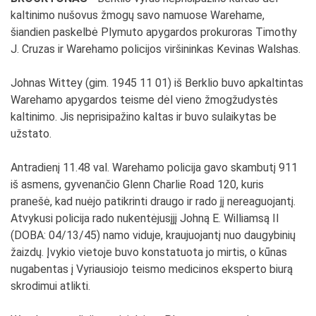
kaltinimo nušovus žmogų savo namuose Warehame,
šiandien paskelbė Plymuto apygardos prokuroras Timothy
J. Cruzas ir Warehamo policijos viršininkas Kevinas Walshas.
Johnas Wittey (gim. 1945 11 01) iš Berklio buvo apkaltintas
Warehamo apygardos teisme dėl vieno žmogžudystės
kaltinimo. Jis neprisipažino kaltas ir buvo sulaikytas be
užstato.
Antradienį 11.48 val. Warehamo policija gavo skambutį 911
iš asmens, gyvenančio Glenn Charlie Road 120, kuris
pranešė, kad nuėjo patikrinti draugo ir rado jį nereaguojantį.
Atvykusi policija rado nukentėjusįjį Johną E. Williamsą II
(DOBA: 04/13/45) namo viduje, kraujuojantį nuo daugybinių
žaizdų. Įvykio vietoje buvo konstatuota jo mirtis, o kūnas
nugabentas į Vyriausiojo teismo medicinos eksperto biurą
skrodimui atlikti.