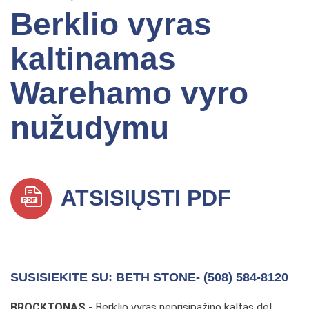
Berklio vyras
kaltinamas
Warehamo vyro
nužudymu
ATSISIŲSTI PDF
SUSISIEKITE SU: BETH STONE- (508) 584-8120
BROCKTONAS
- Berklio vyras neprisipažino kaltas dėl