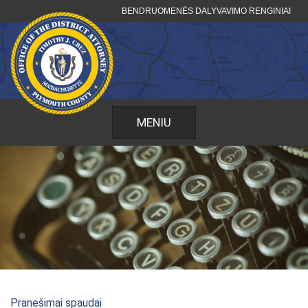
Pereiti
BENDRUOMENĖS DALYVAVIMO RENGINIAI
prie
turinio
MENIU
Pranešimai spaudai