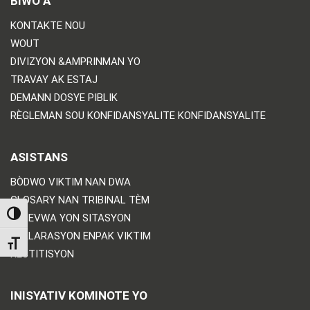
BIWO A
KONTAKTE NOU
WOUT
DIVIZYON &AMPRINMAN YO
TRAVAY AK ESTAJ
DEMANN DOSYE PIBLIK
RÈGLEMAN SOU KONFIDANSYALITE KONFIDANSYALITE
ASISTANS
BÒDWO VIKTIM NAN DWA
GLOSARY NAN TRIBINAL TÈM
TOGGLE HIGH CONTRAST
RESEVWA YON SITASYON
DEKLARASYON ENPAK VIKTIM
TOGGLE FONT SIZE
RESTITISYON
INISYATIV KOMINOTE YO