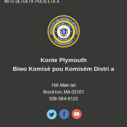
INITE DETEKTIF POLIS ETA A
Konte Plymouth
Biwo Komisè pou Komisèm Distri a
166 Main lari
Brockton, MA 02301
508-584-8120