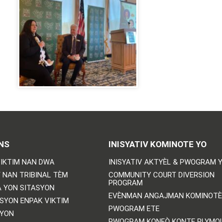
NS
INISYATIV KOMINOTE YO
IKTIM NAN DWA
INISYATIV AKTYÈL & PWOGRAM 
 NAN TRIBINAL TÈM
COMMUNITY COURT DIVERSION
PROGRAM
 YON SITASYON
EVÈNMAN ANGAJMAN KOMINOTÈ
SYON ENPAK VIKTIM
PWOGRAM ETE
SYON
PWOGRAM KONFÒ KONTE PLYMO