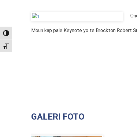
On
Moun kap pale Keynote yo te Brockton Robert Sul
TOGGLE HIGH CONTRAST
TOGGLE FONT SIZE
GALERI FOTO