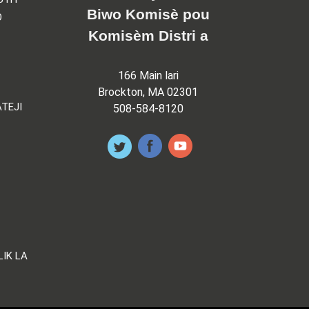
Biwo Komisè pou
O
Komisèm Distri a
166 Main lari
Brockton, MA 02301
TEJI
508-584-8120
LIK LA