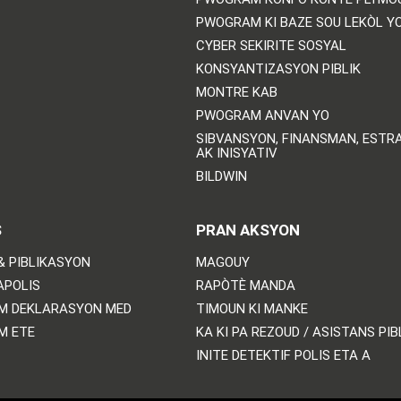
PWOGRAM KI BAZE SOU LEKÒL Y
CYBER SEKIRITE SOSYAL
KONSYANTIZASYON PIBLIK
MONTRE KAB
PWOGRAM ANVAN YO
SIBVANSYON, FINANSMAN, ESTRA
AK INISYATIV
BILDWIN
S
PRAN AKSYON
& PIBLIKASYON
MAGOUY
APOLIS
RAPÒTÈ MANDA
M DEKLARASYON MED
TIMOUN KI MANKE
M ETE
KA KI PA REZOUD / ASISTANS PIB
INITE DETEKTIF POLIS ETA A