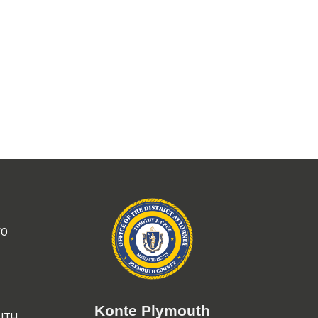
YO
Konte Plymouth
UTH