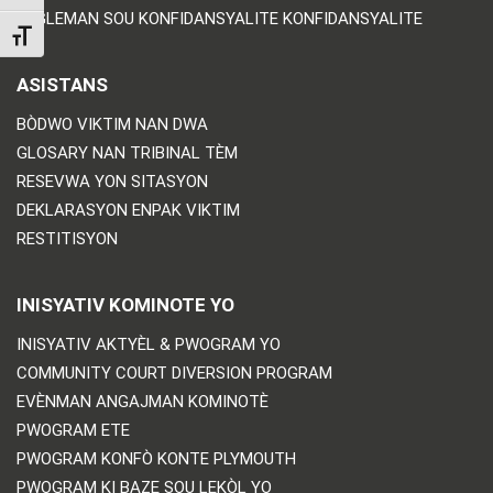
RÈGLEMAN SOU KONFIDANSYALITE KONFIDANSYALITE
TOGGLE FONT SIZE
ASISTANS
BÒDWO VIKTIM NAN DWA
GLOSARY NAN TRIBINAL TÈM
RESEVWA YON SITASYON
DEKLARASYON ENPAK VIKTIM
RESTITISYON
INISYATIV KOMINOTE YO
INISYATIV AKTYÈL & PWOGRAM YO
COMMUNITY COURT DIVERSION PROGRAM
EVÈNMAN ANGAJMAN KOMINOTÈ
PWOGRAM ETE
PWOGRAM KONFÒ KONTE PLYMOUTH
PWOGRAM KI BAZE SOU LEKÒL YO