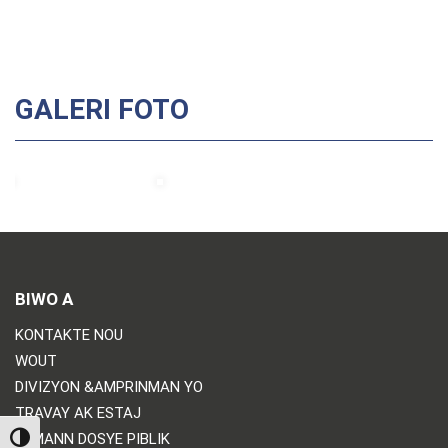
GALERI FOTO
BIWO A
KONTAKTE NOU
WOUT
DIVIZYON &AMPRINMAN YO
TRAVAY AK ESTAJ
DEMANN DOSYE PIBLIK
TOGGLE HIGH CONTRAST