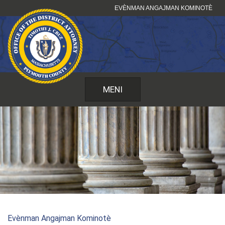
Sote
EVÈNMAN ANGAJMAN KOMINOTÈ
kontni
MENI
Evènman Angajman Kominotè