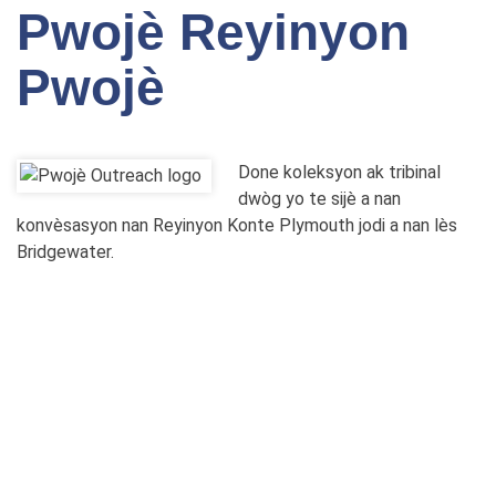
Pwojè Reyinyon
Pwojè
Done koleksyon ak tribinal
dwòg yo te sijè a nan
konvèsasyon nan Reyinyon Konte Plymouth jodi a nan lès
Bridgewater.