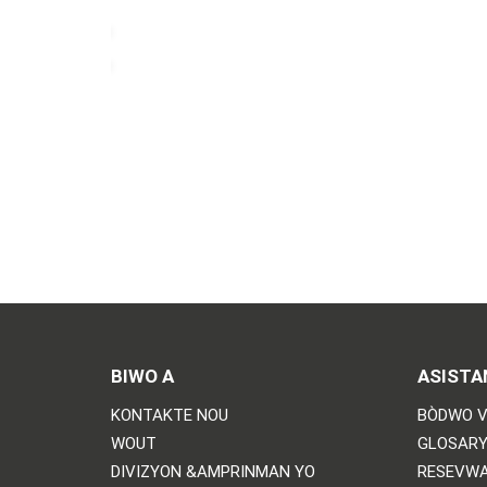
BIWO A
ASISTA
KONTAKTE NOU
BÒDWO V
WOUT
GLOSARY
DIVIZYON &AMPRINMAN YO
RESEVWA