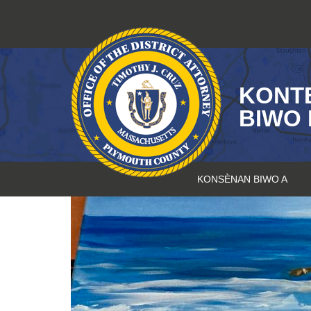
Sote
kontni
KONT
BIWO 
KONSÈNAN BIWO A