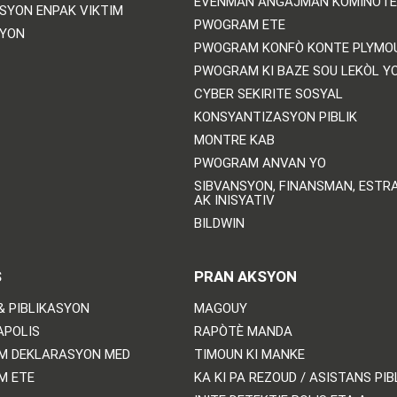
EVÈNMAN ANGAJMAN KOMINOTÈ
SYON ENPAK VIKTIM
PWOGRAM ETE
SYON
PWOGRAM KONFÒ KONTE PLYMO
PWOGRAM KI BAZE SOU LEKÒL Y
CYBER SEKIRITE SOSYAL
KONSYANTIZASYON PIBLIK
MONTRE KAB
PWOGRAM ANVAN YO
SIBVANSYON, FINANSMAN, ESTRA
AK INISYATIV
BILDWIN
S
PRAN AKSYON
& PIBLIKASYON
MAGOUY
APOLIS
RAPÒTÈ MANDA
M DEKLARASYON MED
TIMOUN KI MANKE
M ETE
KA KI PA REZOUD / ASISTANS PIB