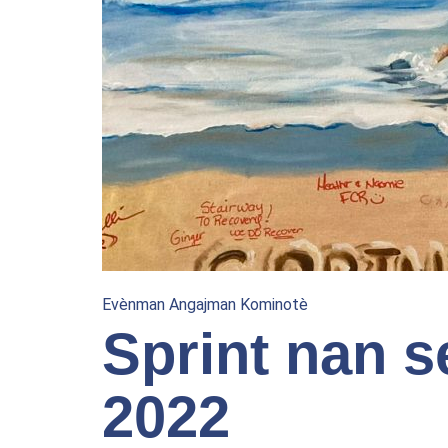
Evènman Angajman Kominotè
Sprint nan s
2022