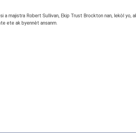
i a majistra Robert Sullivan, Ekip Trust Brockton nan, lekòl yo, 
nte ete ak byennèt ansanm.