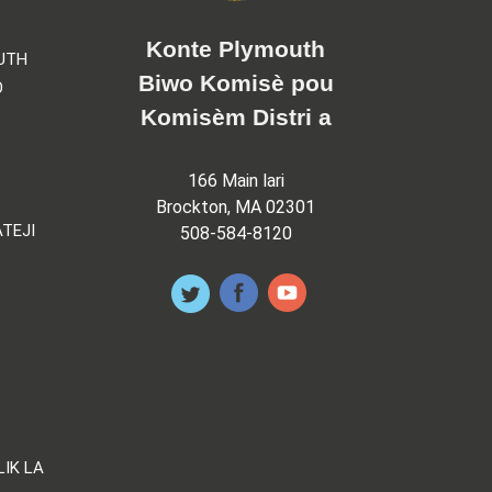
Konte Plymouth
UTH
Biwo Komisè pou
O
Komisèm Distri a
166 Main lari
Brockton, MA 02301
TEJI
508-584-8120
LIK LA