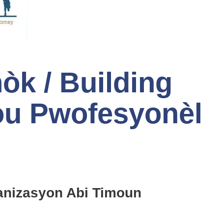
òk / Building
ou Pwofesyonèl
anizasyon Abi Timoun