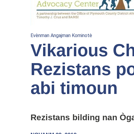
Evènman Angajman Kominotè
Vikarious Ch
Rezistans p
abi timoun
Rezistans bilding nan Òg