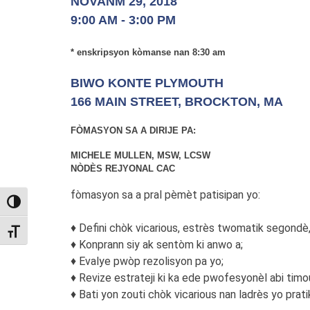
NOVANM 29, 2018
9:00 AM - 3:00 PM
* enskripsyon kòmanse nan 8:30 am
BIWO KONTE PLYMOUTH
166 MAIN STREET, BROCKTON, MA
FÒMASYON SA A DIRIJE PA:
MICHELE MULLEN, MSW, LCSW
NÒDÈS REJYONAL CAC
fòmasyon sa a pral pèmèt patisipan yo:
TOGGLE HIGH CONTRAST
♦ Defini chòk vicarious, estrès twomatik segondè,
TOGGLE FONT SIZE
♦ Konprann siy ak sentòm ki anwo a;
♦ Evalye pwòp rezolisyon pa yo;
♦ Revize estrateji ki ka ede pwofesyonèl abi timo
♦ Bati yon zouti chòk vicarious nan ladrès yo prat