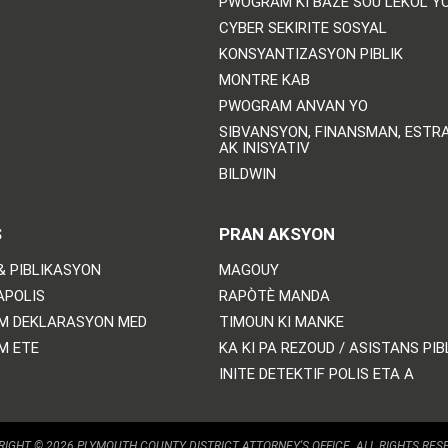
PWOGRAM KI BAZE SOU LEKÒL Y
CYBER SEKIRITE SOSYAL
KONSYANTIZASYON PIBLIK
MONTRE KAB
PWOGRAM ANVAN YO
SIBVANSYON, FINANSMAN, ESTRA
AK INISYATIV
BILDWIN
S
PRAN AKSYON
& PIBLIKASYON
MAGOUY
APOLIS
RAPÒTÈ MANDA
M DEKLARASYON MED
TIMOUN KI MANKE
M ETE
KA KI PA REZOUD / ASISTANS PIB
INITE DETEKTIF POLIS ETA A
IGHT © 2026 PLYMOUTH COUNTY DISTRICT ATTORNEY'S OFFICE. ALL RIGHTS RES