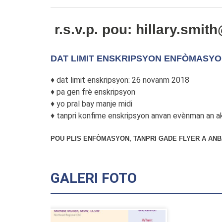
r.s.v.p. pou: hillary.smi
DAT LIMIT ENSKRIPSYON ENFÒMASYO
♦ dat limit enskripsyon: 26 novanm 2018
♦ pa gen frè enskripsyon
♦ yo pral bay manje midi
♦ tanpri konfime enskripsyon anvan evènman an ak 
POU PLIS ENFÒMASYON, TANPRI GADE FLYER A ANB
GALERI FOTO