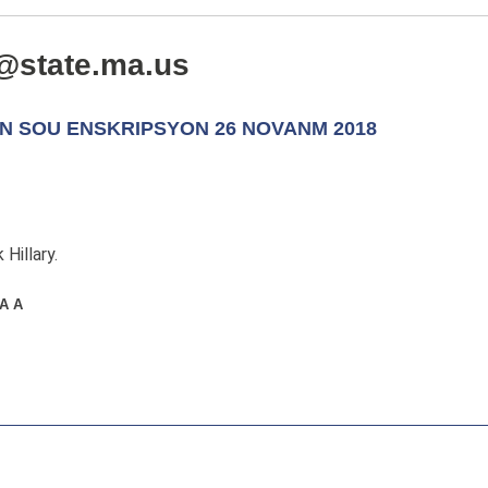
th@state.ma.us
N SOU ENSKRIPSYON 26 NOVANM 2018
Hillary.
A A