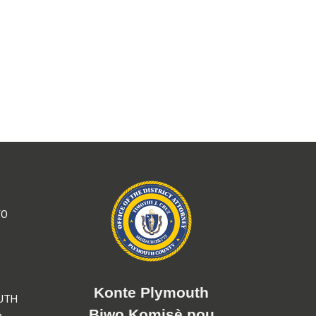
YO
Konte Plymouth
UTH
Biwo Komisè pou