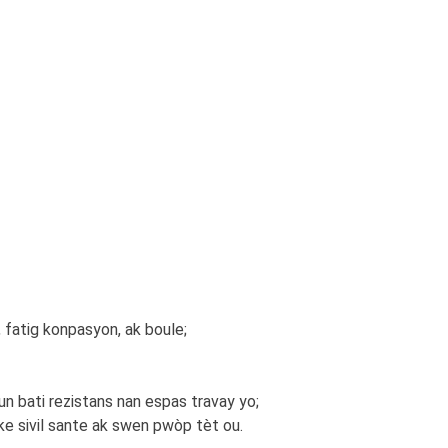
 fatig konpasyon, ak boule;
un bati rezistans nan espas travay yo;
ike sivil sante ak swen pwòp tèt ou.