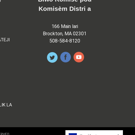
O
Komisèm Distri a
166 Main lari
Brockton, MA 02301
TEJI
508-584-8120
LIK LA
ERVED.