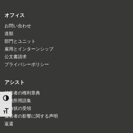
オフィス
お問い合わせ
道順
部門とユニット
雇用とインターンシップ
公文書請求
プライバシーポリシー
アシスト
被害者の権利章典
TOGGLE HIGH CONTRAST
裁判所用語集
召喚状の受領
TOGGLE FONT SIZE
被害者の影響に関する声明
返還