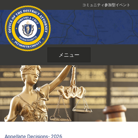
コ
コミュニティ参加型イベント
ン
テ
ン
ツ
へ
ス
メニュー
キ
ッ
プ
Appellate Decisions- 2026