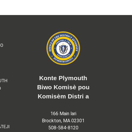
YO
Konte Plymouth
UTH
Biwo Komisè pou
O
Komisèm Distri a
166 Main lari
Brockton, MA 02301
TEJI
508-584-8120