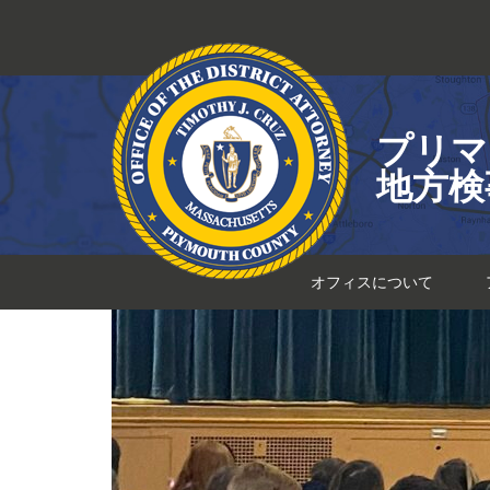
コ
ン
テ
ン
ツ
プリマ
へ
ス
地方検
キ
ッ
プ
オフィスについて