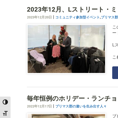
2023年12月、Lストリート
|
2023年12月20日
コミュニティ参加型イベント
,
プリマス郡
こ
ー
L
こ
毎年恒例のホリデー・ランチョン
TOGGLE HIGH CONTRAST
|
2022年12月17日
プリマス郡の違いを生み出す人々
TOGGLE FONT SIZE
ブ