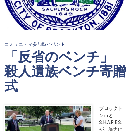
コミュニティ参加型イベント
「反省のベンチ」
殺人遺族ベンチ寄贈
式
ブロックト
ン市と
S.H.A.R.E.S.
が、暴力に