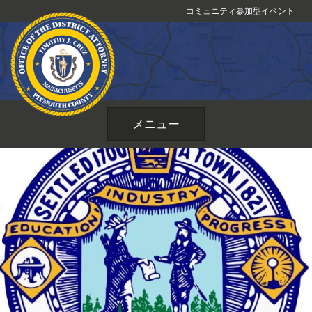
コ
コミュニティ参加型イベント
ン
テ
ン
ツ
へ
ス
メニュー
キ
ッ
プ