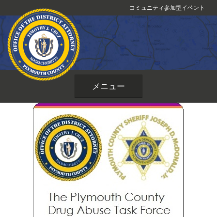
コ
コミュニティ参加型イベント
ン
テ
ン
ツ
へ
ス
メニュー
キ
ッ
プ