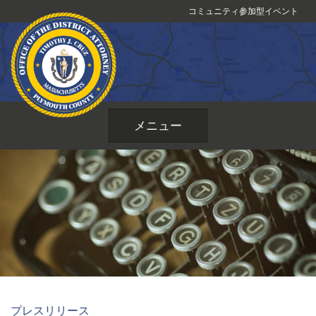
コ
コミュニティ参加型イベント
ン
テ
ン
ツ
へ
ス
メニュー
キ
ッ
プ
プレスリリース