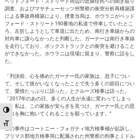
ベッドフォード・ストリート周辺の近隣住民への聞き取り
調査、およびマサチューセッツ州警察の衝突分析再構築課
による事故再構築により、捜査当局は、ホウラニがベッド
フォード・ストリート190番地の私道で停車していたとこ
ろ、左折しようとして車道に出たため、南行き車線からの
対向車に譲らなかったと判断した。ガーナーは南行き車線
を走行しており、ボックストラックとの衝突を避けること
ができなかった。ホウラニは現場に留まり、警察に話をし
た。
「判決前、心を痛めたガーナー氏の家族は、息子につい
て、そして彼がいなくなったことで失う多くの節目につい
て、愛情たっぷりに語った」とクルーズ検事は語った。
「2017年のあの日、多くの人生が永遠に変わってしまっ
た。私は、この家族が安らぎを見つけ、ガーナー氏との思
TOGGLE HIGH CONTRAST
い出を胸に抱いてくれることを願っています。"
TOGGLE FONT SIZE
この事件はコートニー・フォガティ地方検事補が起訴し、
プリマス郡地方検事局に配属された州警察の刑事とミドル