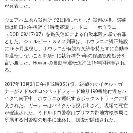
が発表した。
ウェアハム地方裁判所で2日間にわたった裁判の後、陪審
員は昨日の午後遅く1時間審議し、トニー・ホウラニ
（DOB: 09/17/87）を過失運転による自動車殺人罪で有罪
とした。シェルビー・スミス判事は、ホウラニに矯正施設
に18ヶ月服役し、ホウラニが有効な免許を持たずに自動車
を運転しないことを条件に執行猶予5年の保護観察処分を
言い渡した。Houraniの自動車運転免許は15年間剥奪され
る。
2017年10月21日午後12時35分頃、24歳のマイケル・ガー
ナーがミドルボロのベッドフォード通り190番地付近をバ
イクで南下中、ホウラニが運転するボックストラックに衝
突された。ガーナーはバイクから投げ出され、現場で死亡
が確認された。ミドルボロ警察はプリマス郡地方検事局に
所属する州警察の刑事に連絡し、捜査が開始された。