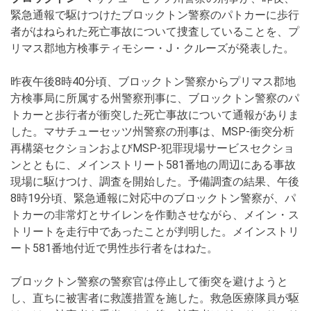
緊急通報で駆けつけたブロックトン警察のパトカーに歩行
者がはねられた死亡事故について捜査していることを、プ
リマス郡地方検事ティモシー・J・クルーズが発表した。
昨夜午後8時40分頃、ブロックトン警察からプリマス郡地
方検事局に所属する州警察刑事に、ブロックトン警察のパ
トカーと歩行者が衝突した死亡事故について通報がありま
した。マサチューセッツ州警察の刑事は、MSP-衝突分析
再構築セクションおよびMSP-犯罪現場サービスセクショ
ンとともに、メインストリート581番地の周辺にある事故
現場に駆けつけ、調査を開始した。予備調査の結果、午後
8時19分頃、緊急通報に対応中のブロックトン警察が、パ
トカーの非常灯とサイレンを作動させながら、メイン・ス
トリートを走行中であったことが判明した。メインストリ
ート581番地付近で男性歩行者をはねた。
ブロックトン警察の警察官は停止して衝突を避けようと
し、直ちに被害者に救護措置を施した。救急医療隊員が駆