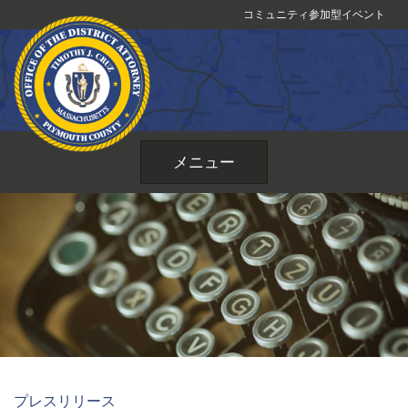
コ
コミュニティ参加型イベント
ン
テ
ン
ツ
へ
ス
メニュー
キ
ッ
プ
プレスリリース