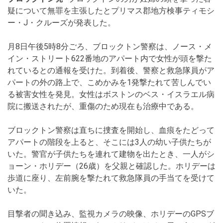
疑について無罪を主張したとプリマス郡地方検事ティモシ
ー・J・クルーズが発表した。
月8日午後5時8分ごろ、ブロックトン警察は、ノース・メ
イン・ストリート622番地のアパート内で女性が頭を撃た
れているとの通報を受けた。到着後、警察と救急隊員がア
パートの外の路上で、こめかみを1発撃たれて苦しんでい
る被害女性を発見。女性はボストンのベス・イスラエル病
院に搬送されたが、重傷のため現在も治療中である。
ブロックトン警察は直ちに捜査を開始し、血痕をたどって
アパートの階段を上ると、そこには3人の幼い子供たちが
いた。警官が子供たちを連れて建物を出たとき、一人がシ
ョーン・ホリデー（26歳）を父親と確認した。ホリデーは
歩道に座り、左前腕を撃たれて救急隊員の手当てを受けて
いた。
目撃者の聞き込み、監視カメラの映像、ホリデーのGPSブ