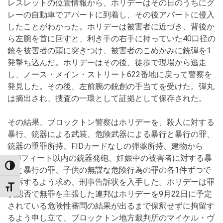
レスレットの位置情報から、ホリデーはその日のうちにグ
レーの自動車でアパートに到着し、その後アパートに侵入
したことがわかった。ホリデーは被害者に近づき、背後か
ら左腕を首に回すと、利き手の右手に持っていた40口径の
銃を被害者の頭に突きつけ、被害者のこめかみに銃弾を1
発撃ち込んだ。ホリデーはその後、徒歩で現場から逃走
し、ノース・メイン・ストリート622番地に戻って警察を
発見した。その後、左前腕の銃創の手当てを受けた。弾丸
は摘出され、捜査の一環として証拠として保存された。
その結果、ブロックトン警察はホリデーを、殺人に対する
暴行、銃器による武装、危険武器による暴行と暴行の罪、
銃器の重罪所持、FIDカードなしの弾薬所持、建物から
500フィート以内の銃器発砲、妊娠中の被害者に対する暴
TOGGLE HIGH CONTRAST
行と暴行の罪、子供の無謀な危険行為の罪の各1件ずつで
告訴するよう求め、刑事告訴状を入手した。ホリデーは罪
TOGGLE FONT SIZE
状認否で無罪を主張した連邦はホリデーを9月22日に予定
されている危険性審問の結果が出るまで保釈せずに拘留す
るよう申し立て、ブロックトン地方裁判所のマイケル・ヴ