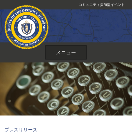
コ
コミュニティ参加型イベント
ン
テ
ン
ツ
へ
ス
メニュー
キ
ッ
プ
プレスリリース