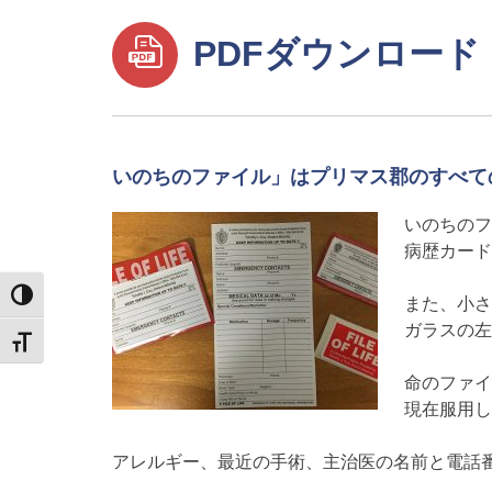
PDFダウンロード
いのちのファイル」はプリマス郡のすべての住
いのちのフ
病歴カード
TOGGLE HIGH CONTRAST
また、小さ
ガラスの左
TOGGLE FONT SIZE
命のファイ
現在服用し
アレルギー、最近の手術、主治医の名前と電話