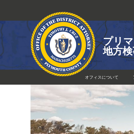
コ
ン
テ
ン
ツ
プリマ
へ
ス
地方検
キ
ッ
プ
オフィスについて