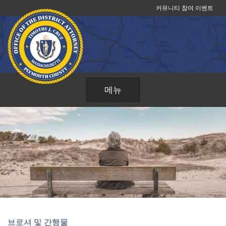
콘
커뮤니티 참여 이벤트
텐
츠
로
건
너
뛰
메뉴
기
브로셔 및 간행물