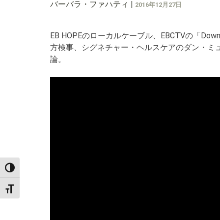
バーバラ・ファハティ
|
2016年12月27日
EB HOPEのローカルケーブル、EBCTVの「Do
方検事、シグネチャー・ヘルスケアのダン・ミ
論。
TOGGLE HIGH CONTRAST
TOGGLE FONT SIZE