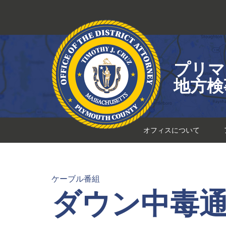
コ
ン
テ
ン
ツ
プリマ
へ
ス
地方検
キ
ッ
プ
オフィスについて
ケーブル番組
ダウン中毒通り