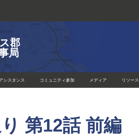
ス郡
事局
アシスタンス
コミュニティ参加
メディア
リソース
 第12話 前編