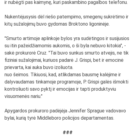
ir nubėgti pas kaimynę, kuri paskambino pagalbos telefonu.
Nukentėjusysis dėl riešo patempimo, smegenų sukrėtimo ir
kitų sužalojimų buvo gydomas Broktono ligoninėje.
"Smurto artimoje aplinkoje bylos yra sudėtingos ir susijusios
su itin pažeidžiamomis aukomis, o ši byla nebuvo kitokia", -
sakė prokurorė Cruz. "Tai buvo sunkus smurto atvejis, ne tik
fiziniai sužalojimai, kuriuos padarė J. Grispi, bet ir emocinė
prievarta, kai auka buvo izoliuota.
nuo šeimos. Tikiuosi, kad, atlikdamas bausmę kalėjime ir
dalyvaudamas tinkamoje programoje, P. Grispi galės išmokti
kontroliuoti savo pyktį ir emocijas ir tapti produktyviu
visuomenės nariu."
Apygardos prokuroro padėjėja Jennifer Sprague vadovavo
bylai, kurią tyrė Middleboro policijos departamentas.
###