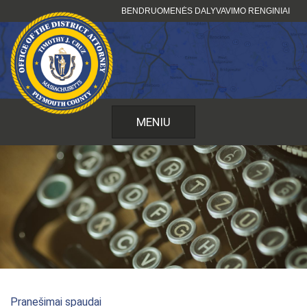
Pereiti
BENDRUOMENĖS DALYVAVIMO RENGINIAI
prie
turinio
MENIU
Pranešimai spaudai