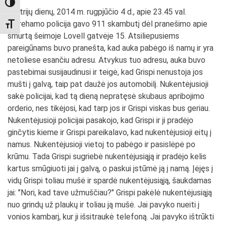
TOGGLE HIGH CONTRAST
Po trijų dienų, 2014 m. rugpjūčio 4 d., apie 23.45 val.
Warehamo policija gavo 911 skambutį dėl pranešimo apie
TOGGLE FONT SIZE
smurtą šeimoje Lovell gatvėje 15. Atsiliepusiems
pareigūnams buvo pranešta, kad auka pabėgo iš namų ir yra
netoliese esančiu adresu. Atvykus tuo adresu, auka buvo
pastebimai susijaudinusi ir teigė, kad Grispi nenustoja jos
mušti į galvą, taip pat daužė jos automobilį. Nukentėjusioji
sakė policijai, kad tą dieną nepratęsė skubaus apribojimo
orderio, nes tikėjosi, kad tarp jos ir Grispi viskas bus geriau.
Nukentėjusioji policijai pasakojo, kad Grispi ir ji pradėjo
ginčytis kieme ir Grispi pareikalavo, kad nukentėjusioji eitų į
namus. Nukentėjusioji vietoj to pabėgo ir pasislėpė po
krūmu. Tada Grispi sugriebė nukentėjusiąją ir pradėjo kelis
kartus smūgiuoti jai į galvą, o paskui įstūmė ją į namą. Įėjęs į
vidų Grispi toliau mušė ir spardė nukentėjusiąją, šaukdamas
jai: "Nori, kad tave užmuščiau?" Grispi pakėlė nukentėjusiąją
nuo grindų už plaukų ir toliau ją mušė. Jai pavyko nueiti į
vonios kambarį, kur ji išsitraukė telefoną. Jai pavyko ištrūkti