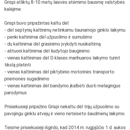
Grispi atliktų 8-10 metų laisvės atėmimo bausmę valstybės
kalėjime.
Grispi buvo pripažintas kaltu dėl:
- dėl septynių kaltinimų netinkamu šaunamojo ginklo laikymu
- penki kaltinimai dėl užpuolimo ir sumušimo
- du kaltinimai dėl grasinimo įvykdyti nusikaltimą
- aštuoni kaltinimai dėl liudytojo bauginimo
- vienas kaltinimas dėl D klasės marihuanos laikymo turint
tikslą platinti
- vienas kaltinimas dėl piktybinio motorinės transporto
priemonės sugadinimo
- vienas kaltinimas dėl bandymo įkalbėti duoti melagingus
parodymus
Prisiekusieji pripažino Grispi nekaltu dėl trijų užpuolimo su
pavojingu ginklu atvejų ir vieno neteisėto šaudmenų laikymo.
Teisme prisiekusieji išgirdo, kad 2014 m. rugpjūčio 1 d. aukos