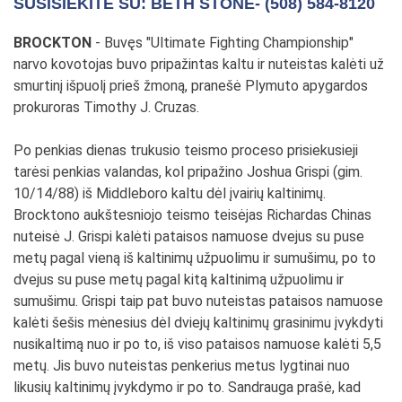
SUSISIEKITE SU: BETH STONE- (508) 584-8120
BROCKTON
- Buvęs "Ultimate Fighting Championship"
narvo kovotojas buvo pripažintas kaltu ir nuteistas kalėti už
smurtinį išpuolį prieš žmoną, pranešė Plymuto apygardos
prokuroras Timothy J. Cruzas.
Po penkias dienas trukusio teismo proceso prisiekusieji
tarėsi penkias valandas, kol pripažino Joshua Grispi (gim.
10/14/88) iš Middleboro kaltu dėl įvairių kaltinimų.
Brocktono aukštesniojo teismo teisėjas Richardas Chinas
nuteisė J. Grispi kalėti pataisos namuose dvejus su puse
metų pagal vieną iš kaltinimų užpuolimu ir sumušimu, po to
dvejus su puse metų pagal kitą kaltinimą užpuolimu ir
sumušimu. Grispi taip pat buvo nuteistas pataisos namuose
kalėti šešis mėnesius dėl dviejų kaltinimų grasinimu įvykdyti
nusikaltimą nuo ir po to, iš viso pataisos namuose kalėti 5,5
metų. Jis buvo nuteistas penkerius metus lygtinai nuo
likusių kaltinimų įvykdymo ir po to. Sandrauga prašė, kad