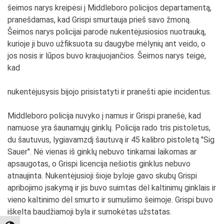
šeimos narys kreipėsi į Middleboro policijos departamentą,
pranešdamas, kad Grispi smurtauja prieš savo žmoną.
Šeimos narys policijai parodė nukentėjusiosios nuotrauką,
kurioje ji buvo užfiksuota su daugybe mėlynių ant veido, o
jos nosis ir lūpos buvo kraujuojančios. Šeimos narys teigė,
kad
nukentėjusysis bijojo prisistatyti ir pranešti apie incidentus.
Middleboro policija nuvyko į namus ir Grispi pranešė, kad
namuose yra šaunamųjų ginklų. Policija rado tris pistoletus,
du šautuvus, lygiavamzdį šautuvą ir 45 kalibro pistoletą "Sig
Sauer". Nė vienas iš ginklų nebuvo tinkamai laikomas ar
apsaugotas, o Grispi licencija nešiotis ginklus nebuvo
atnaujinta. Nukentėjusioji šioje byloje gavo skubų Grispi
apribojimo įsakymą ir jis buvo suimtas dėl kaltinimų ginklais ir
vieno kaltinimo dėl smurto ir sumušimo šeimoje. Grispi buvo
iškelta baudžiamoji byla ir sumokėtas užstatas.