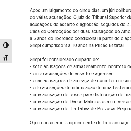
Após um julgamento de cinco dias, um júri delibe
de várias acusações. O juiz do Tribunal Superior 
acusações de assalto e agressão, seguidos de 2 
Casa de Correcções por duas acusações de Ameaç
a 5 anos de liberdade condicional a partir de e
Grispi cumprisse 8 a 10 anos na Prisão Estatal.
TOGGLE HIGH CONTRAST
TOGGLE FONT SIZE
Grispi foi considerado culpado de:
- sete acusações de armazenamento incorreto d
- cinco acusações de assalto e agressão
- duas acusações de ameaça de cometer um cri
- oito acusações de intimidação de uma testemu
- uma acusação de posse para distribuição de mar
- uma acusação de Danos Maliciosos a um Veícu
- uma acusação de Tentativa de Provocar Perjúri
O júri considerou Grispi inocente de três acusa