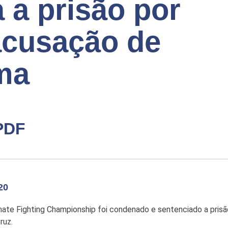
 a prisão por
acusação de
ma
PDF
20
ate Fighting Championship foi condenado e sentenciado a prisão
ruz.