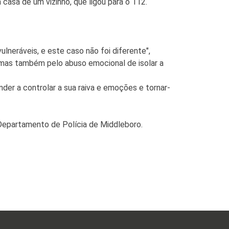
 casa de um vizinho, que ligou para o 112.
lneráveis, e este caso não foi diferente",
i, mas também pelo abuso emocional de isolar a
der a controlar a sua raiva e emoções e tornar-
 Departamento de Polícia de Middleboro.