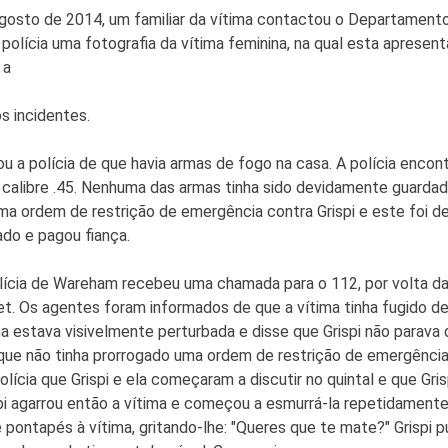
agosto de 2014, um familiar da vítima contactou o Departamento
 polícia uma fotografia da vítima feminina, na qual esta apresent
 a
s incidentes.
mou a polícia de que havia armas de fogo na casa. A polícia encon
 calibre .45. Nenhuma das armas tinha sido devidamente guardada
uma ordem de restrição de emergência contra Grispi e este foi d
ado e pagou fiança.
polícia de Wareham recebeu uma chamada para o 112, por volta d
t. Os agentes foram informados de que a vítima tinha fugido de
a estava visivelmente perturbada e disse que Grispi não parava
a que não tinha prorrogado uma ordem de restrição de emergênci
olícia que Grispi e ela começaram a discutir no quintal e que Gri
pi agarrou então a vítima e começou a esmurrá-la repetidamente
e pontapés à vítima, gritando-lhe: "Queres que te mate?" Grispi