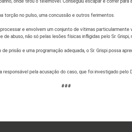
banho, onde tirou o telemóvel. Conseguiu escapar e correr para a
ma torção no pulso, uma concussão e outros ferimentos.
 processar e envolvem um conjunto de vítimas particularmente vu
e de abuso, não só pelas lesões físicas infligidas pelo Sr. Grisp
de prisão e uma programação adequada, o Sr. Grispi possa apren
 a responsável pela acusação do caso, que foi investigado pelo
###