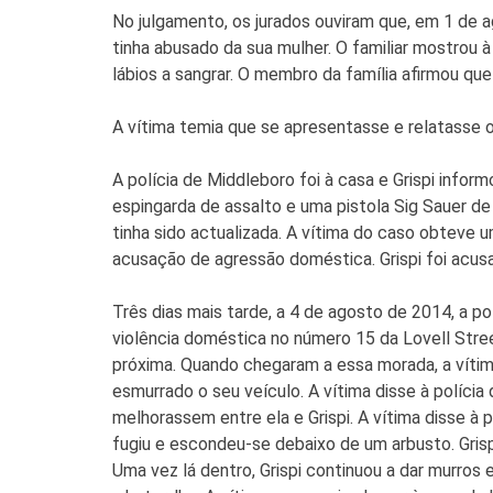
No julgamento, os jurados ouviram que, em 1 de 
tinha abusado da sua mulher. O familiar mostrou à
lábios a sangrar. O membro da família afirmou que
A vítima temia que se apresentasse e relatasse o
A polícia de Middleboro foi à casa e Grispi infor
espingarda de assalto e uma pistola Sig Sauer de
tinha sido actualizada. A vítima do caso obteve 
acusação de agressão doméstica. Grispi foi acus
Três dias mais tarde, a 4 de agosto de 2014, a 
violência doméstica no número 15 da Lovell Stree
próxima. Quando chegaram a essa morada, a vítim
esmurrado o seu veículo. A vítima disse à políci
melhorassem entre ela e Grispi. A vítima disse à p
fugiu e escondeu-se debaixo de um arbusto. Gris
Uma vez lá dentro, Grispi continuou a dar murros 