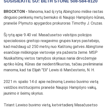
SUSISIEKITE SU: BETH STONE 508-584-8120
BROCKTON -
Manoma, kad šį rytą Abingtono miške rastas
dingusio penkerių metų berniuko iš Naujojo Hampšyro kūnas,
pranešė Plymuto apygardos prokuroras Timothy J. Cruzas.
Šį rytą apie 9.40 val. Masačusetso valstijos policijos
specialiosios greitojo reagavimo grupės karys pastebėjo,
kad maždaug už 250 metrų nuo Kaštonų gatvės Abingtone
esančioje miškingoje vietovėje yra pažeista žemė. MSP
Nusikaltimų vietos tarnybos skyriaus nariai dirvožemyje
aptiko kūną. Kūnas dar neidentifikuotas, tačiau preliminariai
manoma, kad tai Elijah "Eli" Lewis iš Mančesterio, N. H.
2021 m. spalio 14 d. apie nežinomą Lewiso buvimo vietą
valdžios institucijoms pranešė Naujojo Hampšyro vaikų,
jaunimo ir šeimų skyrius.
Tiriant Lewiso buvimo vietą, ketvirtadienį Masačusetso