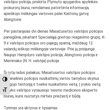
valstijos policija, priskirta Plymuto apygardos apylinkės
prokurorų biurui, remdamasi patvirtinta informacija,
apieškojo miškingas vietoves palei Kaštonų gatvę
Abingtone.
Per pastarąsias dvi dienas Masačusetso valstijos policijos
pareigūnai, įskaitant Specialiąją greitojo reagavimo grupę, K-
9 ir valstijos policijos oro pajėgų sparną, maždaug 12
valandų ieškojo miškingoje vietovėje. Prie jų prisijungė
Naujojo Hampšyro valstijos policija, Abingtono policija ir
Merrimako (N. H. valstija) policija.
Šį rytą radus palaikus, Masačusetso valstijos policijos
kriminalinės policijos nusikaltimų vietos tarnybos skyrius
TOGGLE HIGH CONTRAST
saugojo teritoriją ir tvarkė nusikaltimo vietą. Į įvykio vietą
atvyko valstijos vyriausiojo teismo medicinos eksperto
TOGGLE FONT SIZE
biuras, kuris nustatys mirties priežastį ir būdą.
Tyrimas yra aktyvus ir tęsiamas.