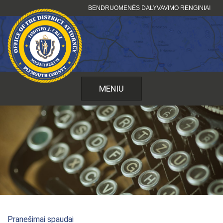
Pereiti
BENDRUOMENĖS DALYVAVIMO RENGINIAI
prie
turinio
MENIU
Pranešimai spaudai