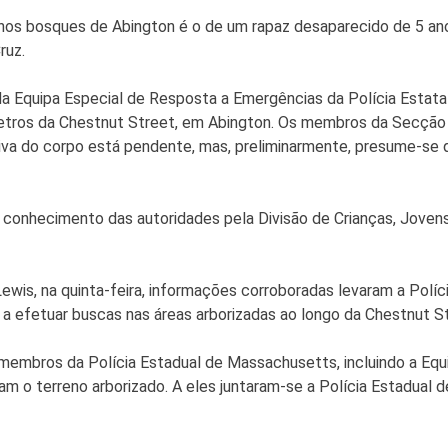
os bosques de Abington é o de um rapaz desaparecido de 5 an
ruz.
da Equipa Especial de Resposta a Emergências da Polícia Estat
metros da Chestnut Street, em Abington. Os membros da Secção
tiva do corpo está pendente, mas, preliminarmente, presume-se qu
o conhecimento das autoridades pela Divisão de Crianças, Jove
ewis, na quinta-feira, informações corroboradas levaram a Polí
 a efetuar buscas nas áreas arborizadas ao longo da Chestnut S
, membros da Polícia Estadual de Massachusetts, incluindo a Eq
ram o terreno arborizado. A eles juntaram-se a Polícia Estadual 