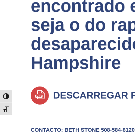
encontrado 
seja o do ra
desaparecid
Hampshire
DESCARREGAR 
TOGGLE HIGH CONTRAST
TOGGLE FONT SIZE
CONTACTO: BETH STONE 508-584-8120