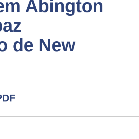
em Abington
paz
o de New
PDF