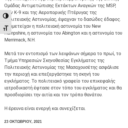
Ομάδας Αντιμετώπισης Εκτάκτων Αναγκών της MSP,
των K-9 και της Αεροπορικής Πτέρυγας της
TOGGLE HIGH CONTRAST
Πολιτειακής Αστυνομίας, έψαχναν το δασώδες έδαφος.
Συμμετείχαν η πολιτειακή αστυνομία του New
TOGGLE FONT SIZE
Hampshire, η αστυνομία του Abington και η αστυνομία του
Merrimack, N.H.
Μετά τον εντοπισμό των λειψάνων σήμερα το πρωί, το
Τμήμα Υπηρεσιών Σκηνοθεσίας Εγκλήματος της
Πολιτειακής Αστυνομίας της Μασαχουσέτης ασφάλισε
την περιοχή και επεξεργάστηκε τη σκηνή του
εγκλήματος. Το πολιτειακό γραφείο του επικεφαλής
ιατροδικαστή έφτασε στον τόπο του εγκλήματος και θα
προσδιορίσει την αιτία και τον τρόπο θανάτου.
Η έρευνα είναι ενεργή και συνεχίζεται.
23 ΟΚΤΩΒΡΊΟΥ, 2021