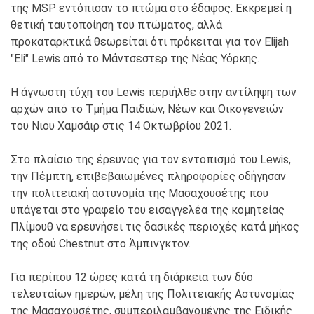
της MSP εντόπισαν το πτώμα στο έδαφος. Εκκρεμεί η
θετική ταυτοποίηση του πτώματος, αλλά
προκαταρκτικά θεωρείται ότι πρόκειται για τον Elijah
"Eli" Lewis από το Μάντσεστερ της Νέας Υόρκης.
Η άγνωστη τύχη του Lewis περιήλθε στην αντίληψη των
αρχών από το Τμήμα Παιδιών, Νέων και Οικογενειών
του Νιου Χαμσάιρ στις 14 Οκτωβρίου 2021.
Στο πλαίσιο της έρευνας για τον εντοπισμό του Lewis,
την Πέμπτη, επιβεβαιωμένες πληροφορίες οδήγησαν
την πολιτειακή αστυνομία της Μασαχουσέτης που
υπάγεται στο γραφείο του εισαγγελέα της κομητείας
Πλίμουθ να ερευνήσει τις δασικές περιοχές κατά μήκος
της οδού Chestnut στο Άμπινγκτον.
Για περίπου 12 ώρες κατά τη διάρκεια των δύο
τελευταίων ημερών, μέλη της Πολιτειακής Αστυνομίας
της Μασαχουσέτης, συμπεριλαμβανομένης της Ειδικής