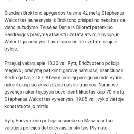
Šiandien Broktono apygardos teisme 42 metų Stephenas
Walcottas jaunesnysis iš Broktono prisipažino nekaltas dėl
vieno nužudymo. Teisėjas Danielis Dilorati patenkino
Sandraugos prašymą atšaukti užstatą atviroje byloje, ir
Walcott jaunesnysis buvo laikomas be užstato naujoje
byloje.
Praėjusį vakarą apie 18.30 val. Rytų Bridžvoterio policija
reagavo į prašymą patikrinti gerovę namuose, esančiuose
Kedro gatvėje 137. Atvykę pirmieji pareigūnai rado vyriškį,
nukentėjusį nuo akivaizdžios galvos traumos. Namuose
gyvenęs nukentėjusysis buvo identifikuotas kaip 70 metų
Stephenas Walcottas vyresnysis. 19.05 val. įvykio vietoje
konstatuota jo mirtis.
Rytų Bridžvoterio policija susisiekė su Masačusetso
valstijos policijos detektyvais, priskirtais Plymuto