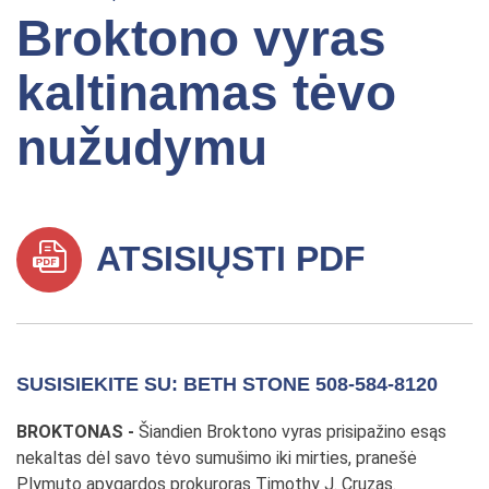
Broktono vyras
kaltinamas tėvo
nužudymu
ATSISIŲSTI PDF
SUSISIEKITE SU: BETH STONE 508-584-8120
BROKTONAS -
Šiandien Broktono vyras prisipažino esąs
nekaltas dėl savo tėvo sumušimo iki mirties, pranešė
Plymuto apygardos prokuroras Timothy J. Cruzas.