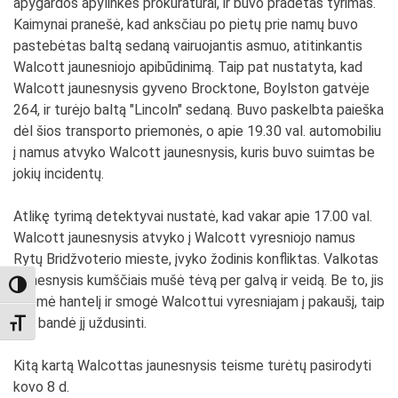
apygardos apylinkės prokuratūrai, ir buvo pradėtas tyrimas.
Kaimynai pranešė, kad anksčiau po pietų prie namų buvo
pastebėtas baltą sedaną vairuojantis asmuo, atitinkantis
Walcott jaunesniojo apibūdinimą. Taip pat nustatyta, kad
Walcott jaunesnysis gyveno Brocktone, Boylston gatvėje
264, ir turėjo baltą "Lincoln" sedaną. Buvo paskelbta paieška
dėl šios transporto priemonės, o apie 19.30 val. automobiliu
į namus atvyko Walcott jaunesnysis, kuris buvo suimtas be
jokių incidentų.
Atlikę tyrimą detektyvai nustatė, kad vakar apie 17.00 val.
Walcott jaunesnysis atvyko į Walcott vyresniojo namus
Rytų Bridžvoterio mieste, įvyko žodinis konfliktas. Valkotas
jaunesnysis kumščiais mušė tėvą per galvą ir veidą. Be to, jis
TOGGLE HIGH CONTRAST
paėmė hantelį ir smogė Walcottui vyresniajam į pakaušį, taip
pat bandė jį uždusinti.
TOGGLE FONT SIZE
Kitą kartą Walcottas jaunesnysis teisme turėtų pasirodyti
kovo 8 d.