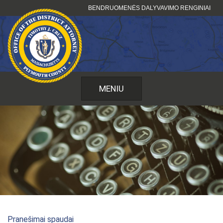
Pereiti
BENDRUOMENĖS DALYVAVIMO RENGINIAI
prie
turinio
MENIU
Pranešimai spaudai