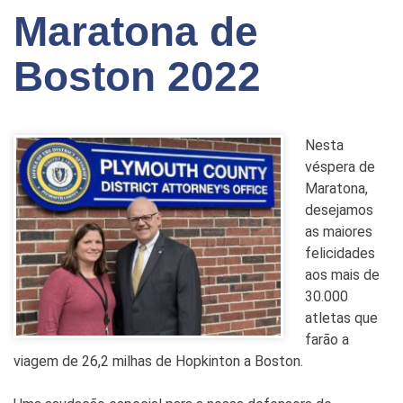
Maratona de
Boston 2022
Nesta
véspera de
Maratona,
desejamos
as maiores
felicidades
aos mais de
30.000
atletas que
farão a
viagem de 26,2 milhas de Hopkinton a Boston.