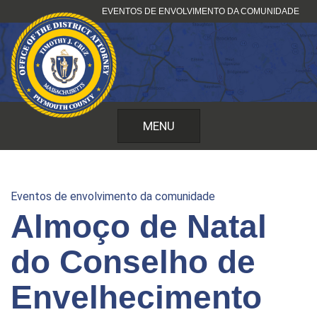
Saltar
EVENTOS DE ENVOLVIMENTO DA COMUNIDADE
para
o
conteúdo
MENU
Eventos de envolvimento da comunidade
Almoço de Natal
do Conselho de
Envelhecimento