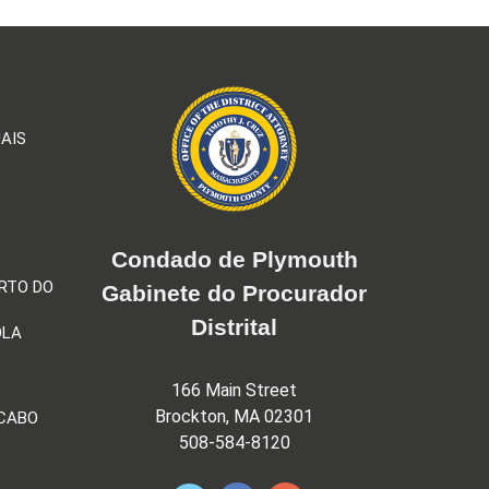
AIS
Condado de Plymouth
RTO DO
Gabinete do Procurador
Distrital
OLA
166 Main Street
Brockton, MA 02301
 CABO
508-584-8120