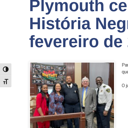
Plymouth ce
História Neg
fevereiro de
Par
TOGGLE HIGH CONTRAST
que
TOGGLE FONT SIZE
O j