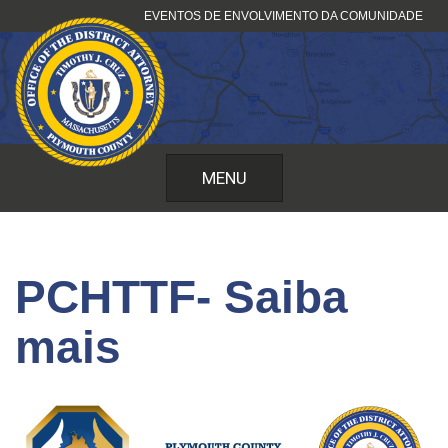
Saltar
EVENTOS DE ENVOLVIMENTO DA COMUNIDADE
para
o
conteúdo
MENU
PCHTTF- Saiba
mais