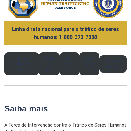
Linha direta nacional para o tráfico de seres
humanos: 1-888-373-7888
Início/
Sobr
Rec
Part
Contact
Índice do
e
urso
icip
ar-nos
sítio
nós
s
e
Saiba mais
A Força de Intervenção contra o Tráfico de Seres Humanos