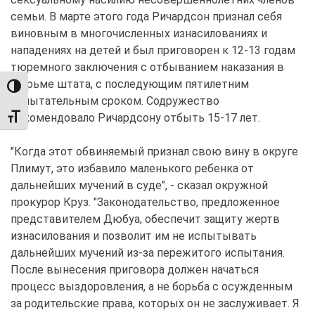
семьи. В марте этого года Ричардсон признал себя
виновным в многочисленных изнасилованиях и
нападениях на детей и был приговорен к 12-13 годам
тюремного заключения с отбыванием наказания в
тюрьме штата, с последующим пятилетним
TOGGLE HIGH CONTRAST
испытательным сроком. Содружество
рекомендовало Ричардсону отбыть 15-17 лет.
TOGGLE FONT SIZE
"Когда этот обвиняемый признал свою вину в округе
Плимут, это избавило маленького ребенка от
дальнейших мучений в суде", - сказал окружной
прокурор Круз. "Законодательство, предложенное
представителем Дюбуа, обеспечит защиту жертв
изнасилования и позволит им не испытывать
дальнейших мучений из-за пережитого испытания.
После вынесения приговора должен начаться
процесс выздоровления, а не борьба с осужденным
за родительские права, которых он не заслуживает. Я