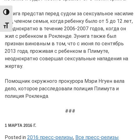
TOGGLE HIGH CONTRAST
Зунига предстал перед судом за сексуальное насилие
над членом семьи, когда ребенку было от 5 до 12 лет,
TOGGLE FONT SIZE
неоднократно в течение 2006-2007 годов, когда он
жил с ребенком в Рокленде. Зунига также был
признан виновным в том, что с июня по сентябрь
2013 года, проживая с ребенком в Плимуте,
неоднократно совершал сексуальные нападения на
жертву.
Помощник окружного прокурора Мэри Нгуен вела
дело, которое расследовали полиция Плимута и
полиция Рокленда.
###
1 МАРТА 2016 Г.
Posted in
2016 пресс-релизы
,
Все пресс-релизы